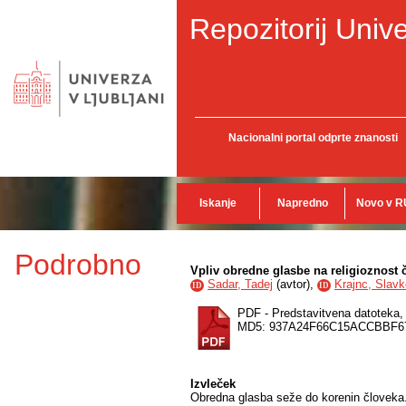
Repozitorij Unive
Nacionalni portal odprte znanosti
Iskanje
Napredno
Novo v R
Podrobno
Vpliv obredne glasbe na religioznost 
Sadar, Tadej
(
avtor
),
Krajnc, Slavk
ID
ID
PDF - Predstavitvena datoteka
MD5: 937A24F66C15ACCBBF6
Izvleček
Obredna glasba seže do korenin človeka.