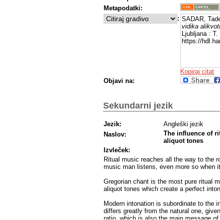
Metapodatki:
:
SADAR, Tade
vidika alikvo
Ljubljana : T
https://hdl.
Kopiraj citat
Objavi na:
Sekundarni jezik
Jezik:
Angleški jezik
The influence of r
Naslov:
aliquot tones
Izvleček:
Ritual music reaches all the way to the r
music man listens, even more so when it 
Gregorian chant is the most pure ritual m
aliquot tones which create a perfect inton
Modern intonation is subordinate to the 
differs greatly from the natural one, gi
ratio, which is also the main message of 