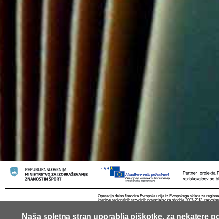
Operacijo delno financira Evropska unija iz Evropskega sklada za regional
krepitve regionalnih razvojnih potencialov za obdobje 2007-2013, razvojne
Naša spletna stran uporablja piškotke, za nekatere po