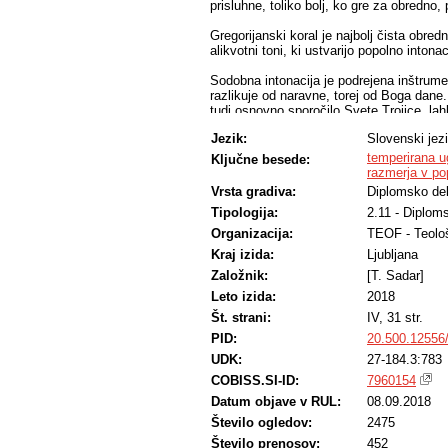
prisluhne, toliko bolj, ko gre za obredno,
Gregorijanski koral je najbolj čista obre
alikvotni toni, ki ustvarijo popolno intonac
Sodobna intonacija je podrejena inštrumen
razlikuje od naravne, torej od Boga dane.
tudi osnovno sporočilo Svete Trojice, la
ki takšno glasbo posluša. Na problem tem
Jezik:
Slovenski jez
navedem le najslavnejšega, Helmholtza.
temperirana u
Ključne besede:
Različni cerkveni dokumenti gregorijansk
razmerja v pop
ta zvrst glasbe omogoča polno mistično iz
Vrsta gradiva:
Diplomsko de
jo lahko ustvari.
Tipologija:
2.11 - Diplom
Obredna glasba je sestavni del liturgije 
Organizacija:
TEOF - Teološ
cerkvene glasbe in nenazadnje tudi lepot
Kraj izida:
Ljubljana
Založnik:
[T. Sadar]
Leto izida:
2018
Št. strani:
IV, 31 str.
PID:
20.500.12556
UDK:
27-184.3:783
COBISS.SI-ID:
7960154
Datum objave v RUL:
08.09.2018
Število ogledov:
2475
Število prenosov:
452