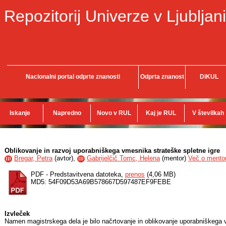
Repozitorij Univerze v Ljubljani
Nacionalni portal odprte znanosti
Odprta znanost
DiKUL
Iskanje
Napredno
Novo v RUL
Kaj je RUL
V številkah
Oblikovanje in razvoj uporabniškega vmesnika strateške spletne igre
Bregar, Petra
(
avtor
),
Gabrijelčič Tomc, Helena
(
mentor
)
Več o mentor
ID
ID
PDF - Predstavitvena datoteka,
prenos
(4,06 MB)
MD5: 54F09D53A69B578667D597487EF9FEBE
Izvleček
Namen magistrskega dela je bilo načrtovanje in oblikovanje uporabniškega