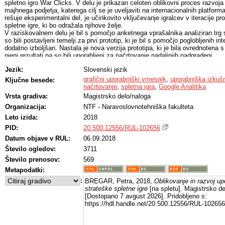
spletno igro War Clicks. V delu je prikazan celoten oblikovni proces razvoja 
majhnega podjetja, katerega cilj se je uveljaviti na internacionalnih platform
rešuje eksperimentalni del, je učinkovito vključevanje igralcev v iteracije pr
spletne igre, ki bo odražala njihove želje.
V raziskovalnem delu je bil s pomočjo anketnega vprašalnika analiziran trg s
so bili postavljeni temelji za prvi prototip, ki je bil s pomočjo poglobljenih in
dodatno izboljšan. Nastala je nova verzija prototipa, ki je bila ovrednotena 
njeni rezultati pa so bili uporabljeni za načrtovanje nadaljnjih nadgradenj.
Rezultati raziskovalnega dela so pokazali, da sta vključitev igralcev v proce
Jezik:
Slovenski jezik
razumevanje njihovih težav ključ do uspeha. Z upoštevanjem želja igralcev so 
igre, ki igralce najbolj navdušujejo. Uporabnikom je bil omogočen bolj učinko
grafični uporabniški vmesnik
,
uporabniška izkuš
Ključne besede:
znotraj igre, prenovljena spletna trgovina ter personalizirani profil. Prav tako 
načrtovanje
,
spletna igra
,
Google Analitika
medsebojnega dialoga pridobljenih veliko predlogov, ki so nam bili v pomoč pri
Vrsta gradiva:
Magistrsko delo/naloga
Rezultati dela potrjujejo glavno hipotezo, ki pravi, da je tudi z majhno ekip
Organizacija:
NTF - Naravoslovnotehniška fakulteta
zasnovati tak uporabniški vmesnik za spletno igro, ki uspešno pritegne igral
Skozi proces ustvarjanja magistrske naloge je bilo izvedeno sledenje sicer 
Leto izida:
2018
pomembni, začetni fazi nastanka spletne igre War Clicks. Rezultat je tako i
PID:
20.500.12556/RUL-102656
lahko tudi manjša ekipa ustvarjalcev, kot je Gamex Studio, uspešno izbori 
platformah za spletne igre.
Datum objave v RUL:
06.09.2018
Število ogledov:
3711
Število prenosov:
569
Metapodatki:
:
BREGAR, Petra, 2018,
Oblikovanje in razvoj u
strateške spletne igre
[na spletu]. Magistrsko de
[Dostopano 7 avgust 2026]. Pridobljeno s:
https://hdl.handle.net/20.500.12556/RUL-102656