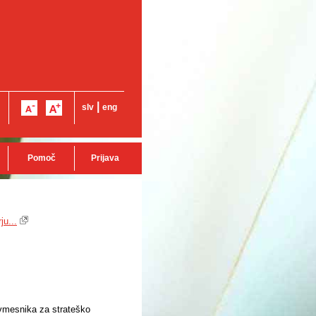
|
slv
eng
Pomoč
Prijava
ju...
 vmesnika za strateško