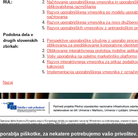
RUL:
Načrtovanje uporabniškega vmesnika in uporabniš
creation of an online game was analysed. The resulting product shows that
oblikovalskega razmišljanja
designers and developers, such as Gamex Studio, is able to attain a position
Razvoj uporabniškega vmesnika po modelu uporab
gaming platforms.
načrtovanja
Razvoj uporabniškega vmesnika za novo družbeno-
Razvoj uporabniških vmesnikov z antropološkim p
Podobna dela v
drugih slovenskih
Perspektive uporabniške izkušnje z uporabo proc
oblikovanja za preoblikovanje korporativne identit
zbirkah:
Oblikovanje interaktivnega prototipa mobilne aplikac
Vpliv uporabnika na spletno marketinško platformo
Razvoj interaktivnega vmesnika za prikaz podatkov
kakovosti
Implementacija uporabniškega vmesnika z označ
Nazaj
Operacijo delno financira Evropska unija iz Evropskega sklada za regionalni razvoj ter Ministrstvo za izobraževanje, znanost in špor
krepitve regionalnih razvojnih potencialov za obdobje 2007-2013, razvojne prioritete: Gospodarsko razvojna infrastruktura; prednostn
porablja piškotke, za nekatere potrebujemo vašo privolitev.
Kontakt
RSS
Piškotki
Pogoji uporabe
Mobilno