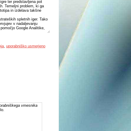
igre ter predstavljena pot
ah. Temeljni problem, ki ga
ototipa in izdelava takšne
trateških spletnih iger. Tako
tervjujev v nadaljevanju
s pomočjo Google Analitike,
s izdelave igre ter
bili izbrani tisti elementi
vit dostop do informacij
nja
,
uporabniško usmerjeno
je bilo z vzpostavitvijo
 nadaljnjih iteracijah igre.
o ustvarjalcev mogoče
ce ter odraža njihove želje.
na videz majhni, a še kako
zdelek, ki dokazuje, da si
svoj prostor na mednarodnih
porabniškega vmesnika
lo.