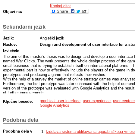
Kopiraj citat
Objavi na:
Sekundarni jezik
Jezik:
Angleški jezik
Naslov:
Design and development of user interface for a str
Izvleček:
The aim of this master's thesis was to design and develop a user interface 
named War Clicks. The work presents the whole design process of the game
small business that is trying to establish itself on international platforms. T
experimental part is how to effectively include the players of the game in the
prototypes and producing a game that reflects their wishes.
With the help of a survey the market of online strategy games was analysed
Furthermore, the first prototype was later enhanced with the help of compr
version of the prototype was evaluated with Google Analytics and the resul
of further improvements.
The results of the experimental part indicated that having the players be pa
graphical user interface
,
user experience
,
user-centere
Ključne besede:
understandig their problems is the key to success. By respecting the player
Google Analytics
game that impress players the most were chosen. The users are now able to
the game more effectively, have access to an updated web store and persona
Furthermore, by establishing mutual communication, many suggestions were
Podobna dela
the subsequent iterations of the game. The results of this work support the
small team of designers and developers is able to design a user interface f
effectively attracts players and reflects their wishes.
Podobna dela v
Izdelava sistema oblikovanja uporabniškega vmes
Through the process of preparing the master's thesis a small, though very im