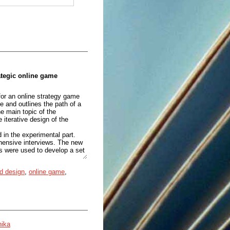
ategic online game
for an online strategy game
 and outlines the path of a
he main topic of the
 iterative design of the
 in the experimental part.
ehensive interviews. The new
ts were used to develop a set
rt of the design process and
d design
,
online game
,
s' wishes the elements of the
 access the information in
lised user profiles.
 received that helped with
 main hypothesis that even a
or an online game that
nika
portant, initial phase of the