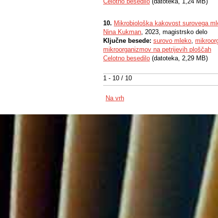
Celotno besedilo
(datoteka, 1,24 MB)
10.
Mikrobiološka kakovost surovega ml
Nina Kukman
, 2023, magistrsko delo
Ključne besede:
surovo mleko
,
mikroor
mikroorganizmov na petrijevih ploščah
Celotno besedilo
(datoteka, 2,29 MB)
1 - 10 / 10
Na vrh