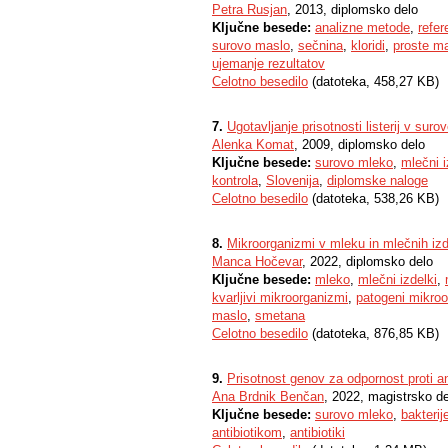
Petra Rusjan
, 2013, diplomsko delo
Ključne besede:
analizne metode
,
refer
surovo maslo
,
sečnina
,
kloridi
,
proste m
ujemanje rezultatov
Celotno besedilo
(datoteka, 458,27 KB)
7.
Ugotavljanje prisotnosti listerij v sur
Alenka Komat
, 2009, diplomsko delo
Ključne besede:
surovo mleko
,
mlečni i
kontrola
,
Slovenija
,
diplomske naloge
Celotno besedilo
(datoteka, 538,26 KB)
8.
Mikroorganizmi v mleku in mlečnih izd
Manca Hočevar
, 2022, diplomsko delo
Ključne besede:
mleko
,
mlečni izdelki
,
kvarljivi mikroorganizmi
,
patogeni mikroo
maslo
,
smetana
Celotno besedilo
(datoteka, 876,85 KB)
9.
Prisotnost genov za odpornost proti 
Ana Brdnik Benčan
, 2022, magistrsko d
Ključne besede:
surovo mleko
,
bakterij
antibiotikom
,
antibiotiki