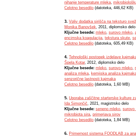
nihanje temperature mleka
,
mikrobiološ
Celotno besedilo
(datoteka, 446,62 KB)
3.
Vpliv dodatka sirišča na teksturo sve
Monika Banovšek
, 2011, diplomsko delo
Ključne besede:
mleko
,
surovo mleko
,
encimska koagulacija
,
tekstura skute
,
se
Celotno besedilo
(datoteka, 605,49 KB)
4.
Tehnološki postopek izdelave kajmak
Špela Kotar
, 2012, diplomsko delo
Ključne besede:
mleko
,
surovo mleko
,
analiza mleka
,
kemijska analiza kajmak
senzorične lastnosti kajmaka
Celotno besedilo
(datoteka, 1,60 MB)
5.
Uporaba zaščitne starterske kulture z
Ida Simončič
, 2021, magistrsko delo
Ključne besede:
seneno mleko
,
surovo
mikrobiota sira
,
primerjava sirov
Celotno besedilo
(datoteka, 1,84 MB)
6.
Primernost sistema FOODLAB za anali