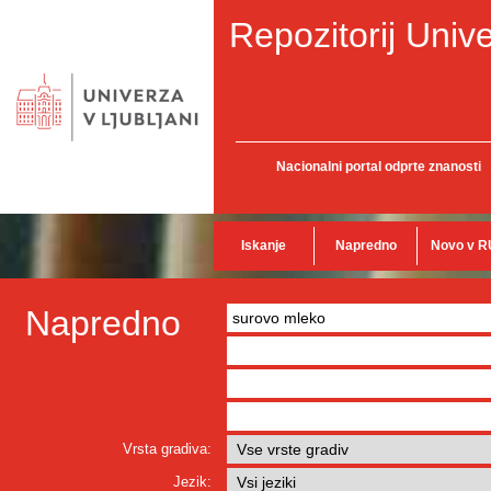
Repozitorij Unive
Nacionalni portal odprte znanosti
Iskanje
Napredno
Novo v R
Napredno
Vrsta gradiva:
Jezik: