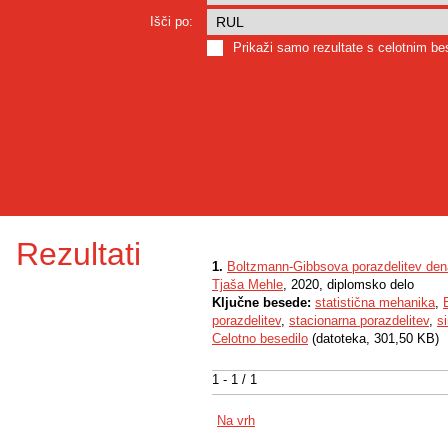
Išči po:
Prikaži samo rezultate s celotnim b
Rezultati
1.
Boltzmann-Gibbsova porazdelitev den
Tjaša Mehle
, 2020, diplomsko delo
Ključne besede:
statistična mehanika
,
porazdelitev
,
stacionarna porazdelitev
,
s
Celotno besedilo
(datoteka, 301,50 KB)
1 - 1 / 1
Na vrh