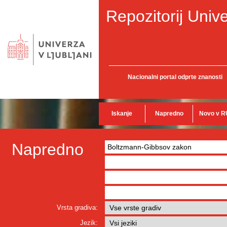
Repozitorij Unive
Nacionalni portal odprte znanosti
Iskanje
Napredno
Novo v R
Napredno
Vrsta gradiva:
Jezik: