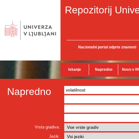
Repozitorij Unive
Nacionalni portal odprte znanosti
Iskanje
Napredno
Novo v R
Napredno
Vrsta gradiva:
Jezik: