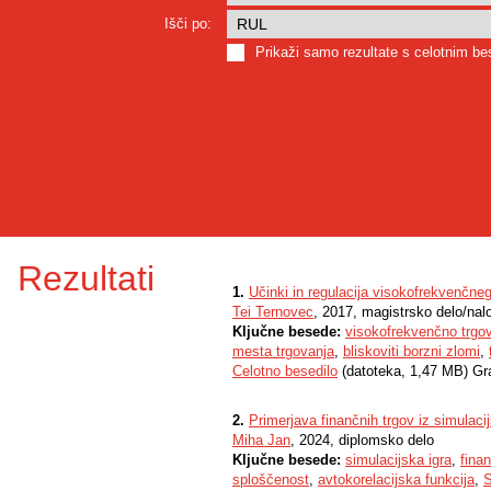
Išči po:
Prikaži samo rezultate s celotnim b
Rezultati
1.
Učinki in regulacija visokofrekvenčne
Tei Ternovec
, 2017, magistrsko delo/nal
Ključne besede:
visokofrekvenčno trgo
mesta trgovanja
,
bliskoviti borzni zlomi
,
Celotno besedilo
(datoteka, 1,47 MB) Gr
2.
Primerjava finančnih trgov iz simulaci
Miha Jan
, 2024, diplomsko delo
Ključne besede:
simulacijska igra
,
finan
sploščenost
,
avtokorelacijska funkcija
,
S