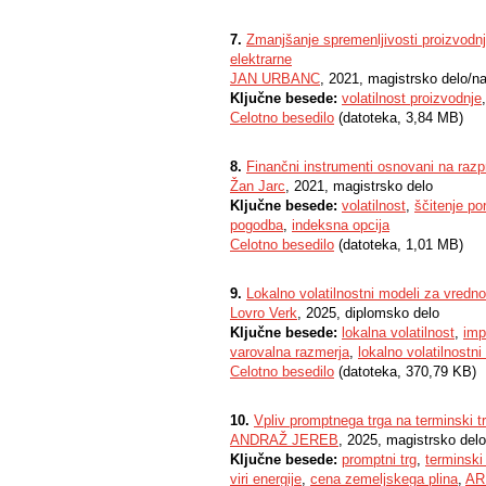
7.
Zmanjšanje spremenljivosti proizvodnje
elektrarne
JAN URBANC
, 2021, magistrsko delo/n
Ključne besede:
volatilnost proizvodnje
Celotno besedilo
(datoteka, 3,84 MB)
8.
Finančni instrumenti osnovani na razp
Žan Jarc
, 2021, magistrsko delo
Ključne besede:
volatilnost
,
ščitenje po
pogodba
,
indeksna opcija
Celotno besedilo
(datoteka, 1,01 MB)
9.
Lokalno volatilnostni modeli za vredno
Lovro Verk
, 2025, diplomsko delo
Ključne besede:
lokalna volatilnost
,
imp
varovalna razmerja
,
lokalno volatilnostn
Celotno besedilo
(datoteka, 370,79 KB)
10.
Vpliv promptnega trga na terminski tr
ANDRAŽ JEREB
, 2025, magistrsko delo
Ključne besede:
promptni trg
,
terminski 
viri energije
,
cena zemeljskega plina
,
AR