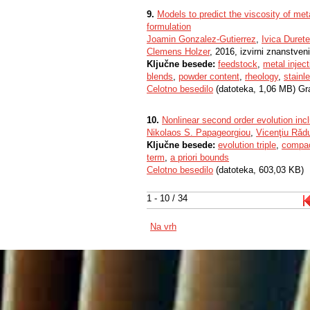
9.
Models to predict the viscosity of meta
formulation
Joamin Gonzalez-Gutierrez
,
Ivica Duret
Clemens Holzer
, 2016, izvirni znanstven
Ključne besede:
feedstock
,
metal injec
blends
,
powder content
,
rheology
,
stainl
Celotno besedilo
(datoteka, 1,06 MB) Gr
10.
Nonlinear second order evolution inc
Nikolaos S. Papageorgiou
,
Vicenţiu Rǎd
Ključne besede:
evolution triple
,
compa
term
,
a priori bounds
Celotno besedilo
(datoteka, 603,03 KB)
1 - 10 / 34
Na vrh