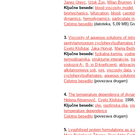
Janez Urevc
,
Iztok Žun
,
Milan Brumen
,
Ključne besede:
blood viscosity model
biomechanics
,
bifurcation
,
blood
,
carotid
dynamics
,
hemodynamics
,
particulate m
Celotno besedilo
(datoteka, 5,09 MB) Gr
3.
Viscosity of aqueous solutions of tetram
pentylammonium cyclohexylsulfamates f
Cveto Klofutar
,
Jaka Horvat
,
Marija Beš
Ključne besede:
fizikalna kemija
,
vodne
termodinamika
,
strukturne interakcije
,
tr
viskozni A-
,
B- in D-koeficienti
,
aktivacij
alkilamonijeve soli
,
ioni
,
viscosity data
,
cyclohexylsulfamates
,
aqueous solution
Celotno besedilo
(povezava drugam)
4.
The temperature dependence of dynami
Helena Abramovič
,
Cveto Klofutar
, 1998,
Ključne besede:
olje
,
rastlinska olja
,
vi
temperature dependence
Celotno besedilo
(povezava drugam)
5.
Lyophilised protein formulations as a 