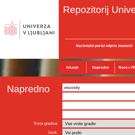
Repozitorij Unive
Nacionalni portal odprte znanosti
Iskanje
Napredno
Novo v R
Napredno
Vrsta gradiva:
Jezik: