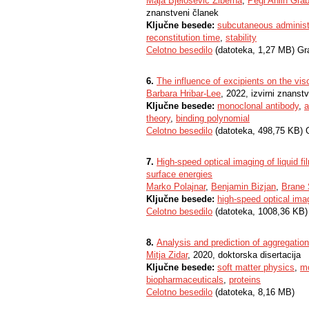
Maja Bjelošević Žiberna
,
Pegi Ahlin Gra
znanstveni članek
Ključne besede:
subcutaneous administ
reconstitution time
,
stability
Celotno besedilo
(datoteka, 1,27 MB) Gr
6.
The influence of excipients on the vis
Barbara Hribar-Lee
, 2022, izvirni znanst
Ključne besede:
monoclonal antibody
,
a
theory
,
binding polynomial
Celotno besedilo
(datoteka, 498,75 KB) 
7.
High-speed optical imaging of liquid fi
surface energies
Marko Polajnar
,
Benjamin Bizjan
,
Brane 
Ključne besede:
high-speed optical ima
Celotno besedilo
(datoteka, 1008,36 KB)
8.
Analysis and prediction of aggregatio
Mitja Zidar
, 2020, doktorska disertacija
Ključne besede:
soft matter physics
,
mo
biopharmaceuticals
,
proteins
Celotno besedilo
(datoteka, 8,16 MB)