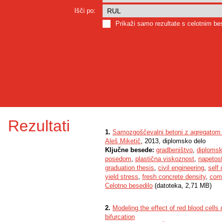
Išči po:
Prikaži samo rezultate s celotnim b
Rezultati
1.
Samozgoščevalni betoni z agregatom 
Aleš Miketič
, 2013, diplomsko delo
Ključne besede:
gradbeništvo
,
diplomsk
posedom
,
plastična viskoznost
,
napetost
graduation thesis
,
civil engineering
,
self
yield stress
,
fresh concrete density
,
comp
Celotno besedilo
(datoteka, 2,71 MB)
2.
Modeling the effect of red blood cells 
bifurcation