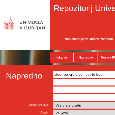
Repozitorij Unive
Nacionalni portal odprte znanosti
Iskanje
Napredno
Novo v R
Napredno
Vrsta gradiva:
Jezik: