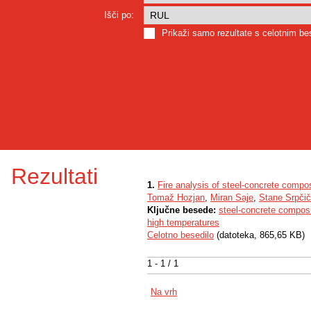
Išči po:
Prikaži samo rezultate s celotnim b
Rezultati
1.
Fire analysis of steel-concrete compos
Tomaž Hozjan
,
Miran Saje
,
Stane Srpčič
Ključne besede:
steel-concrete compos
high temperatures
Celotno besedilo
(datoteka, 865,65 KB)
1 - 1 / 1
Na vrh