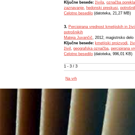
Ključne besede:
živila
,
označba porekla
zaznavanje
,
hedonski preskusi
,
potrošni
Celotno besedilo
(datoteka, 21,27 MB)
3.
Percipirana vrednost kmetijskih in ži
potrošnikih
Mateja Juvančič
, 2012, magistrsko delo
Ključne besede:
kmetijski proizvodi
,
živ
živil
,
geografska označba
,
percipirana v
Celotno besedilo
(datoteka, 996,01 KB)
1 - 3 / 3
Na vrh