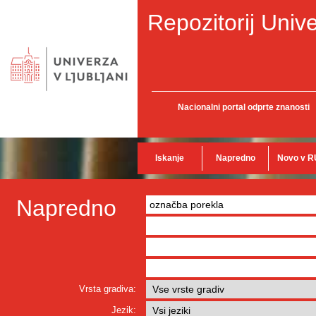
Repozitorij Unive
Nacionalni portal odprte znanosti
Iskanje
Napredno
Novo v R
Napredno
Vrsta gradiva:
Jezik: