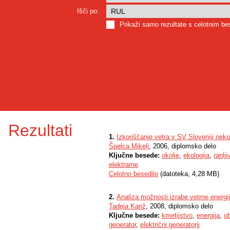
Išči po:
Prikaži samo rezultate s celotnim b
Rezultati
1.
Izkoriščanje vetra v SV Sloveniji neko
Špelca Mikelj
, 2006, diplomsko delo
Ključne besede:
okolje
,
ekologija
,
ranlji
elektrarne
Celotno besedilo
(datoteka, 4,28 MB)
2.
Analiza možnosti izrabe vetrne energi
Tadeja Kariž
, 2008, diplomsko delo
Ključne besede:
kmetijstvo
,
energija
,
ob
generator
,
električni generatorji