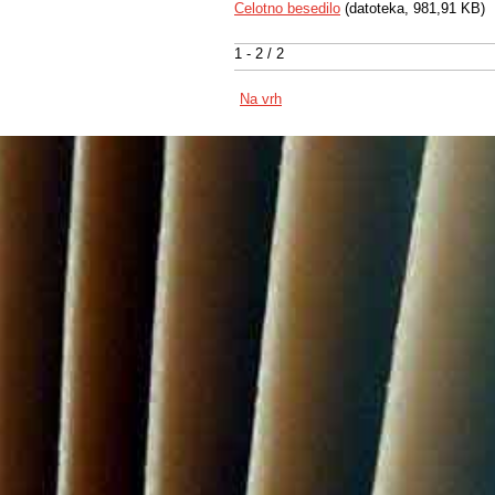
Celotno besedilo
(datoteka, 981,91 KB)
1 - 2 / 2
Na vrh