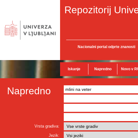
Repozitorij Unive
Nacionalni portal odprte znanosti
Iskanje
Napredno
Novo v R
Napredno
Vrsta gradiva:
Jezik: