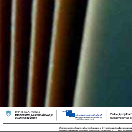
Operacijo delno financira Evropska unija iz Evropskega sklada za regional
krepitve regionalnih razvojnih potencialov za obdobje 2007-2013, razvojne