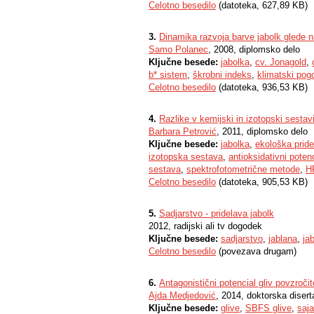
Celotno besedilo
(datoteka, 627,89 KB)
3.
Dinamika razvoja barve jabolk glede n
Samo Polanec
, 2008, diplomsko delo
Ključne besede:
jabolka
,
cv. Jonagold
,
b* sistem
,
škrobni indeks
,
klimatski pogo
Celotno besedilo
(datoteka, 936,53 KB)
4.
Razlike v kemijski in izotopski sestav
Barbara Petrović
, 2011, diplomsko delo
Ključne besede:
jabolka
,
ekološka pride
izotopska sestava
,
antioksidativni poten
sestava
,
spektrofotometrične metode
,
H
Celotno besedilo
(datoteka, 905,53 KB)
5.
Sadjarstvo - pridelava jabolk
2012, radijski ali tv dogodek
Ključne besede:
sadjarstvo
,
jablana
,
ja
Celotno besedilo
(povezava drugam)
6.
Antagonistični potencial gliv povzroči
Ajda Medjedović
, 2014, doktorska disert
Ključne besede:
glive
,
SBFS glive
,
saj