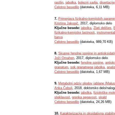
rastlin
,
jabolka
,
bolezni sadja
,
disertacije
Celotno besedilo
(datoteka, 6,11 MB)
7.
Primerjava fizikalno-kemijskih parametr
Kristina Jakopič
, 2017, diplomsko delo
Ključne besede:
jabolka
,
Zlati delišes
,
fizikalno-kemijske lastnosti
,
instrumenta
barva
Celotno besedilo
(datoteka, 989,70 KB)
8.
Skupne fenolne spojine in antioksidat
Joži Omahen
, 2017, diplomsko delo
Ključne besede:
fenolne spojine
,
antiok
granatum
,
sok granatnega jabolka
,
anali
Celotno besedilo
(datoteka, 1,67 MB)
9.
Metabolni odziv plodov jablane (Malus
Anka Čebulj
, 2018, doktorsko delo/nalog
Ključne besede:
jabolka
,
fiziološke mot
steklavost
,
grenka pegavost
,
skald
Celotno besedilo
(datoteka, 24,26 MB)
10.
Karakterizacija in oksidativna stabil