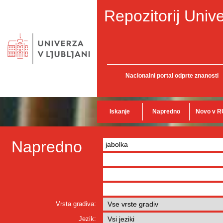
Repozitorij Unive
Nacionalni portal odprte znanosti
Iskanje
Napredno
Novo v R
Napredno
Vrsta gradiva:
Jezik: