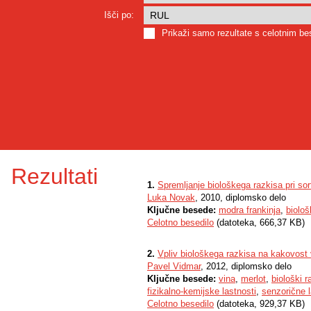
Išči po:
Prikaži samo rezultate s celotnim b
Rezultati
1.
Spremljanje biološkega razkisa pri sor
Luka Novak
, 2010, diplomsko delo
Ključne besede:
modra frankinja
,
biološ
Celotno besedilo
(datoteka, 666,37 KB)
2.
Vpliv biološkega razkisa na kakovost 
Pavel Vidmar
, 2012, diplomsko delo
Ključne besede:
vina
,
merlot
,
biološki r
fizikalno-kemijske lastnosti
,
senzorične l
Celotno besedilo
(datoteka, 929,37 KB)