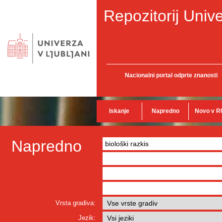
Repozitorij Unive
Nacionalni portal odprte znanosti
Iskanje
Napredno
Novo v R
Napredno
Vrsta gradiva:
Jezik: