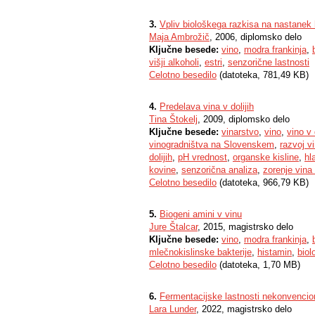
3.
Vpliv biološkega razkisa na nastanek
Maja Ambrožič
, 2006, diplomsko delo
Ključne besede:
vino
,
modra frankinja
,
višji alkoholi
,
estri
,
senzorične lastnosti
Celotno besedilo
(datoteka, 781,49 KB)
4.
Predelava vina v dolijih
Tina Štokelj
, 2009, diplomsko delo
Ključne besede:
vinarstvo
,
vino
,
vino v 
vinogradništva na Slovenskem
,
razvoj v
dolijih
,
pH vrednost
,
organske kisline
,
hl
kovine
,
senzorična analiza
,
zorenje vina
Celotno besedilo
(datoteka, 966,79 KB)
5.
Biogeni amini v vinu
Jure Štalcar
, 2015, magistrsko delo
Ključne besede:
vino
,
modra frankinja
,
mlečnokislinske bakterije
,
histamin
,
biol
Celotno besedilo
(datoteka, 1,70 MB)
6.
Fermentacijske lastnosti nekonvencion
Lara Lunder
, 2022, magistrsko delo