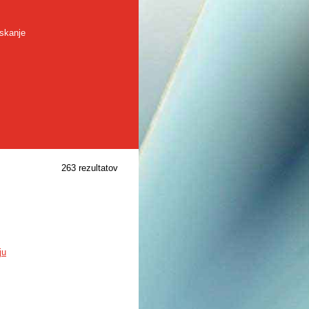
skanje
263 rezultatov
ju