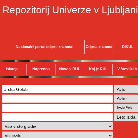
Repozitorij Univerze v Ljubljani
Nacionalni portal odprte znanosti
Odprta znanost
DiKUL
Iskanje
Napredno
Novo v RUL
Kaj je RUL
V številkah