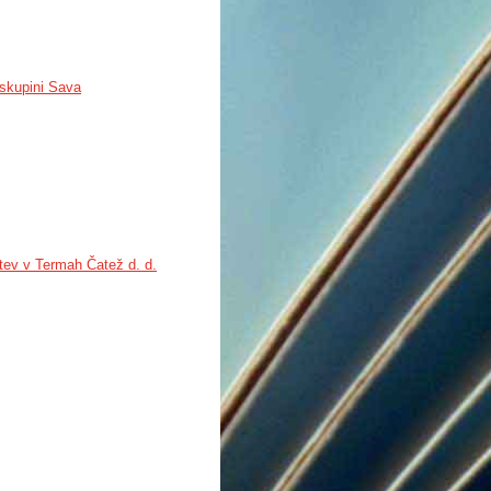
 skupini Sava
itev v Termah Čatež d. d.