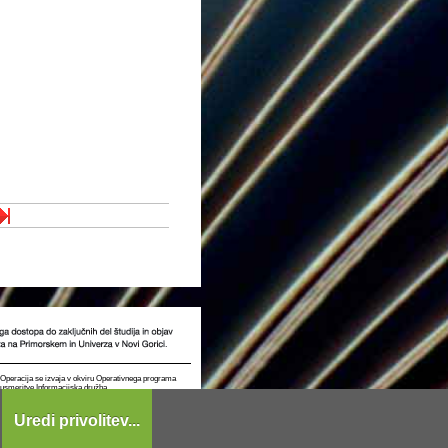
t. Operacija se izvaja v okviru Operativnega programa
e usmeritve Informacijska družba.
Uredi privolitev...