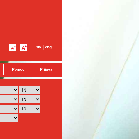
|
slv
eng
Pomoč
Prijava