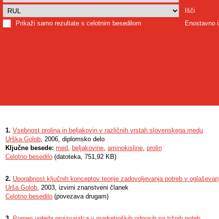
Išči
Prikaži samo rezultate s celotnim besedilom
Enostavno i
1.
Vsebnost prolina in beljakovin v različnih vrstah slovenskega medu
Urška Golob
, 2006, diplomsko delo
Ključne besede:
med
,
beljakovine
,
aminokisline
,
prolin
Celotno besedilo
(datoteka, 751,92 KB)
2.
Uporabnost ključnih konceptov teorije zadovoljevanja potreb v oglaševan
Urša Golob
, 2003, izvirni znanstveni članek
Celotno besedilo
(povezava drugam)
3.
Pomen ugleda proizvajalca v marketinških odnosih na tržnih poteh