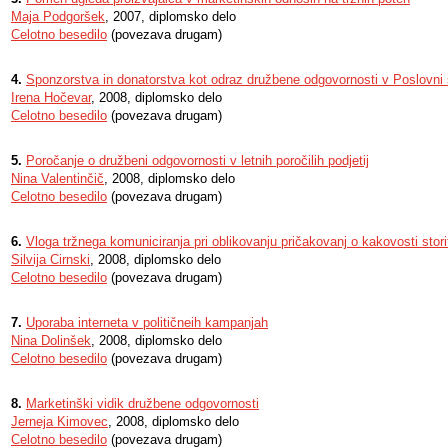
Maja Podgoršek
, 2007, diplomsko delo
Celotno besedilo
(povezava drugam)
4.
Sponzorstva in donatorstva kot odraz družbene odgovornosti v Poslovni
Irena Hočevar
, 2008, diplomsko delo
Celotno besedilo
(povezava drugam)
5.
Poročanje o družbeni odgovornosti v letnih poročilih podjetij
Nina Valentinčič
, 2008, diplomsko delo
Celotno besedilo
(povezava drugam)
6.
Vloga tržnega komuniciranja pri oblikovanju pričakovanj o kakovosti stor
Silvija Cirnski
, 2008, diplomsko delo
Celotno besedilo
(povezava drugam)
7.
Uporaba interneta v političneih kampanjah
Nina Dolinšek
, 2008, diplomsko delo
Celotno besedilo
(povezava drugam)
8.
Marketinški vidik družbene odgovornosti
Jerneja Kimovec
, 2008, diplomsko delo
Celotno besedilo
(povezava drugam)