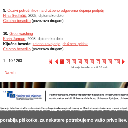
9.
Odzivi potrošnikov na družbeno odgovorna dejanja podjetij
Nina Svetličič
, 2008, diplomsko delo
Celotno besedilo
(povezava drugam)
10.
Greenwashing
Karin Jurman
, 2008, diplomsko delo
Ključne besede:
zeleno zavajanje
,
družbeni pritisk
Celotno besedilo
(povezava drugam)
1 - 10 / 263
1
2
3
4
5
6
7
8
9
10
Iskanje izvedeno v 0.08 sek.
Na vrh
Operacijo delno financira Evropska unija iz Evropskega sklada za regionalni razvoj ter Ministrstvo za izobraževanje, znanost in špor
krepitve regionalnih razvojnih potencialov za obdobje 2007-2013, razvojne prioritete: Gospodarsko razvojna infrastruktura; prednostn
porablja piškotke, za nekatere potrebujemo vašo privolitev.
Kontakt
RSS
Piškotki
Pogoji uporabe
Mobilno