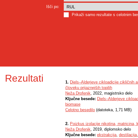
Išči po:
Prikaži samo rezultate s celotnim b
Rezultati
1.
Diels–Alderjeve cikloadicije cikličnih 
človeku prijaznejših topilih
Neža Drofenik
, 2022, magistrsko delo
Ključne besede:
Diels–Alderjeve cikload
biomase
Celotno besedilo
(datoteka, 1,71 MB)
2.
Poizkus izolacije nikotina, matricina, 
Neža Drofenik
, 2019, diplomsko delo
Ključne besede:
ekstrakcija
,
destilacija