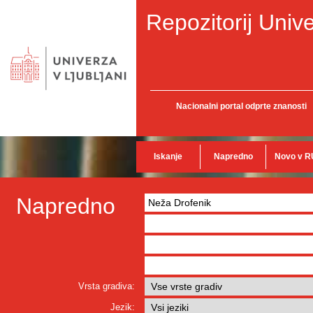
Repozitorij Unive
Nacionalni portal odprte znanosti
Iskanje
Napredno
Novo v R
Napredno
Vrsta gradiva:
Jezik: