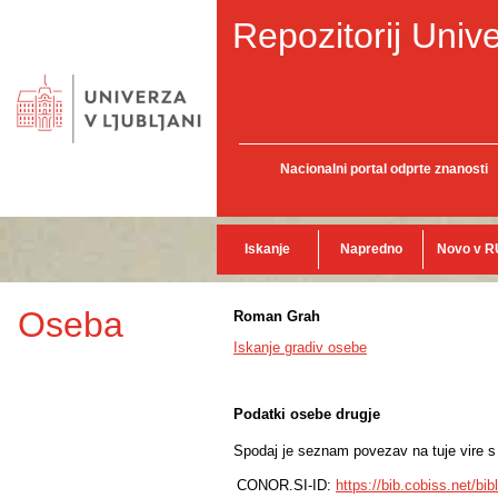
Repozitorij Unive
Nacionalni portal odprte znanosti
Iskanje
Napredno
Novo v R
Oseba
Roman Grah
Iskanje gradiv osebe
Podatki osebe drugje
Spodaj je seznam povezav na tuje vire s p
CONOR.SI-ID:
https://bib.cobiss.net/bi