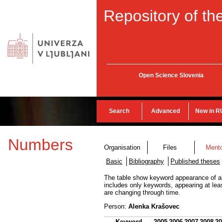
Repository of the
Open Science Slovenia
Search
Advanced
New in R
Numbers
Organisation
Files
Ment
Basic
Bibliography
Published theses
The table show keyword appearance of all 
includes only keywords, appearing at lea
are changing through time.
Person:
Alenka Krašovec
Keyword
2005
2006
2007
2008
20