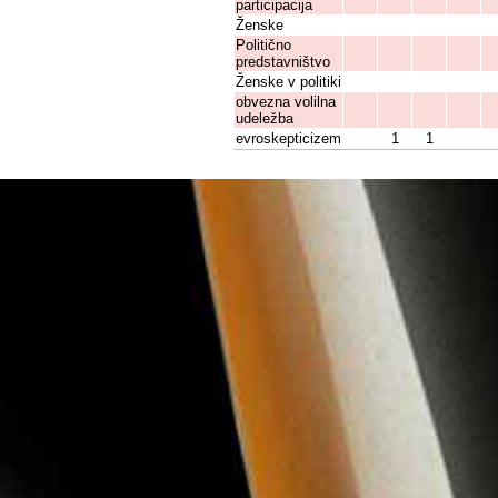
participacija
Ženske
Politično
predstavništvo
Ženske v politiki
obvezna volilna
udeležba
evroskepticizem
1
1