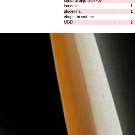
konstruiranje izdelkov
koncept
1
pločevina
1
ekspertni sistemi
MBD
2