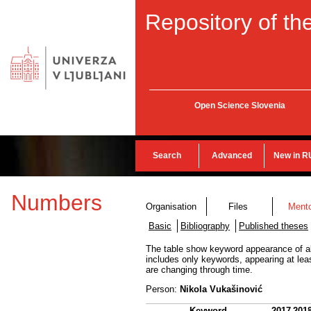
Repository of the
Open Science Slovenia
Search
Advanced
New in R
Numbers
Organisation
Files
Ment
Basic
Bibliography
Published theses
The table show keyword appearance of all 
includes only keywords, appearing at lea
are changing through time.
Person:
Nikola Vukašinović
Keyword
2017
201