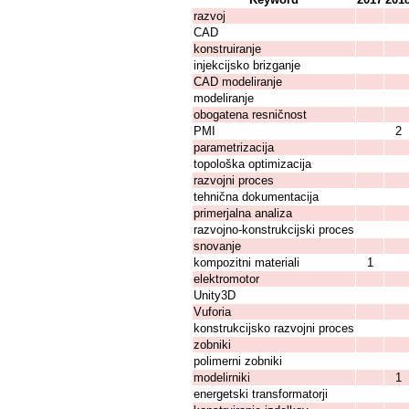
razvoj
CAD
konstruiranje
injekcijsko brizganje
CAD modeliranje
modeliranje
obogatena resničnost
PMI
2
parametrizacija
topološka optimizacija
razvojni proces
tehnična dokumentacija
primerjalna analiza
razvojno-konstrukcijski proces
snovanje
kompozitni materiali
1
elektromotor
Unity3D
Vuforia
konstrukcijsko razvojni proces
zobniki
polimerni zobniki
modelirniki
1
energetski transformatorji