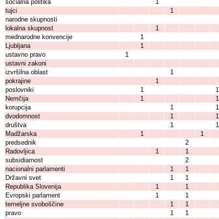
socialna politika
1
tujci
1
narodne skupnosti
lokalna skupnost
1
mednarodne konvencije
1
Ljubljana
1
ustavno pravo
1
ustavni zakoni
izvršilna oblast
1
pokrajine
1
poslovniki
1
1
Nemčija
1
1
korupcija
1
1
dvodomnost
1
1
društva
1
1
Madžarska
1
1
predsednik
2
Radovljica
1
1
subsidiarnost
2
nacionalni parlamenti
1
1
Državni svet
1
1
Republika Slovenija
1
1
Evropski parlament
1
1
temeljne svoboščine
1
1
pravo
1
1