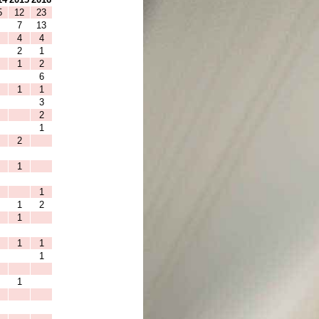
5
12
23
7
13
4
4
2
1
1
2
6
1
1
3
2
1
2
1
1
1
2
1
1
1
1
1