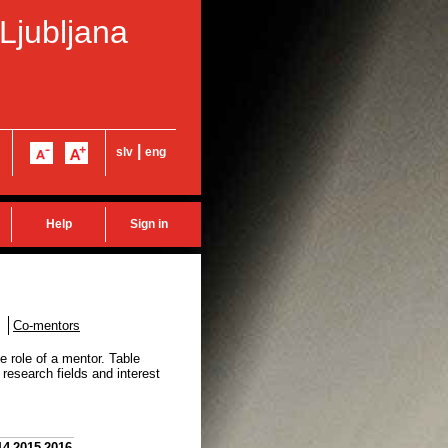
 Ljubljana
|
slv
eng
Help
Sign in
Co-mentors
e role of a mentor. Table
research fields and interest
14
2015
2016