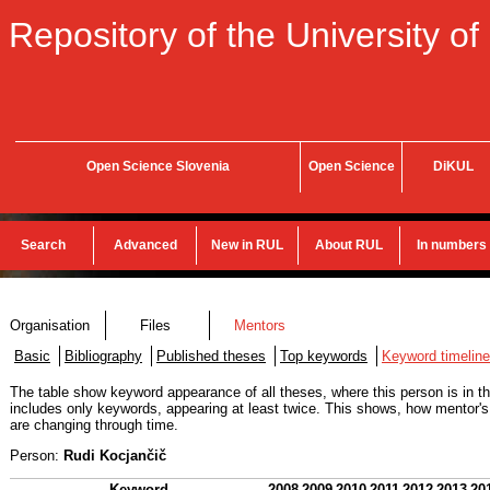
Repository of the University of
Open Science Slovenia
Open Science
DiKUL
Search
Advanced
New in RUL
About RUL
In numbers
Organisation
Files
Mentors
Basic
Bibliography
Published theses
Top keywords
Keyword timeline
The table show keyword appearance of all theses, where this person is in th
includes only keywords, appearing at least twice. This shows, how mentor's 
are changing through time.
Person:
Rudi Kocjančič
Keyword
2008
2009
2010
2011
2012
2013
20