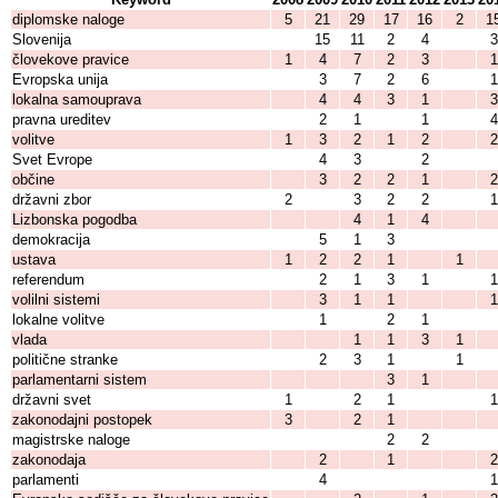
diplomske naloge
5
21
29
17
16
2
1
Slovenija
15
11
2
4
3
človekove pravice
1
4
7
2
3
1
Evropska unija
3
7
2
6
1
lokalna samouprava
4
4
3
1
3
pravna ureditev
2
1
1
4
volitve
1
3
2
1
2
2
Svet Evrope
4
3
2
občine
3
2
2
1
2
državni zbor
2
3
2
2
1
Lizbonska pogodba
4
1
4
demokracija
5
1
3
ustava
1
2
2
1
1
referendum
2
1
3
1
1
volilni sistemi
3
1
1
1
lokalne volitve
1
2
1
vlada
1
1
3
1
politične stranke
2
3
1
1
parlamentarni sistem
3
1
državni svet
1
2
1
1
zakonodajni postopek
3
2
1
magistrske naloge
2
2
zakonodaja
2
1
2
parlamenti
4
1