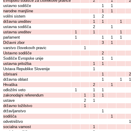
Evropsko sodišče za človekove pravice
2
1
2
ustavno sodišče
1
1
narodne manjšine
1
1
volilni sistem
1
2
državna ureditev
1
1
1
ustavna sodišča
2
1
ustavna ureditev
1
1
1
parlament
1
1
1
1
Državni zbor
3
1
varstvo človekovih pravic
1
Ustavno sodišče
2
Sodišče Evropske unije
1
1
ustavna pritožba
1
1
Ustava Republike Slovenije
1
izbrisani
1
2
državna oblast
1
1
1
Hrvaška
2
1
odložilni veto
1
1
1
zakonodajni referendum
1
1
1
ustave
2
1
državno tožilstvo
1
državljanstvo
1
sodišča
1
odvetništvo
1
socialna varnost
1