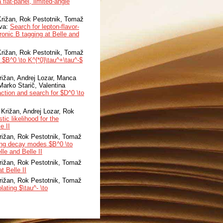
 flat-panel, limited-angle
Križan, Rok Pestotnik, Tomaž
ova:
Search for lepton-flavor-
ronic B tagging at Belle and
Križan, Rok Pestotnik, Tomaž
 $B^0 \to K^{*0}\tau^+\tau^-$
rižan, Andrej Lozar, Manca
Marko Starič, Valentina
ction and search for $D^0 \to
Križan, Andrej Lozar, Rok
ic likelihood for the
e II
Križan, Rok Pestotnik, Tomaž
ating decay modes $B^0 \to
lle and Belle II
Križan, Rok Pestotnik, Tomaž
t Belle II
Križan, Rok Pestotnik, Tomaž
lating $\tau^- \to