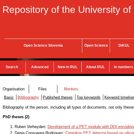
Repository of the University of
Open Science Slovenia
Open Science
DiKUL
Search
Advanced
New in RUL
About RUL
In numbers
Organisation
Files
Mentors
Basic
Bibliography
Published theses
Top keywords
Keyword timeline
Bibliography of the person, including all types of documents, not only these
PhD theses (2)
Ruben Verheyden:
Development of a PET module with DOI encoding u
Dania Consuegra Rodríguez:
Cerenkov PET detector based on silicon