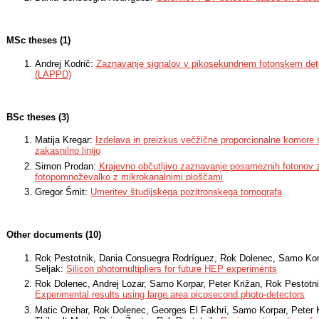
MSc theses (1)
Andrej Kodrič:
Zaznavanje signalov v pikosekundnem fotonskem detek
(LAPPD)
BSc theses (3)
Matija Kregar:
Izdelava in preizkus večžične proporcionalne komore s
zakasnilno linijo
Simon Prodan:
Krajevno občutljivo zaznavanje posameznih fotonov
fotopomnoževalko z mikrokanalnimi ploščami
Gregor Šmit:
Umeritev študijskega pozitronskega tomografa
Other documents (10)
Rok Pestotnik, Dania Consuegra Rodríguez, Rok Dolenec, Samo Korp
Seljak:
Silicon photomultipliers for future HEP experiments
Rok Dolenec, Andrej Lozar, Samo Korpar, Peter Križan, Rok Pestotnik
Experimental results using large area picosecond photo-detectors
Matic Orehar, Rok Dolenec, Georges El Fakhri, Samo Korpar, Peter