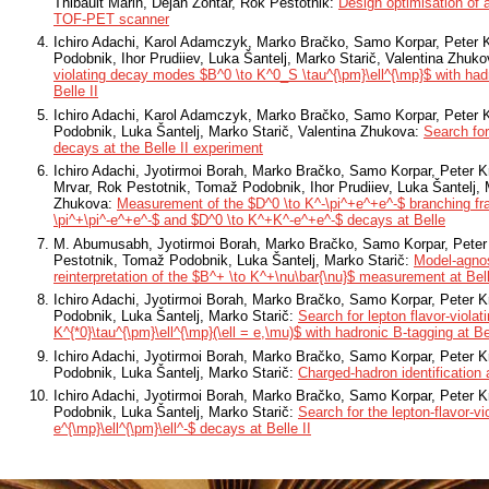
Thibault Marin, Dejan Žontar, Rok Pestotnik:
Design optimisation of a
TOF-PET scanner
Ichiro Adachi, Karol Adamczyk, Marko Bračko, Samo Korpar, Peter 
Podobnik, Ihor Prudiiev, Luka Šantelj, Marko Starič, Valentina Zhuk
violating decay modes $B^0 \to K^0_S \tau^{\pm}\ell^{\mp}$ with had
Belle II
Ichiro Adachi, Karol Adamczyk, Marko Bračko, Samo Korpar, Peter 
Podobnik, Luka Šantelj, Marko Starič, Valentina Zhukova:
Search for
decays at the Belle II experiment
Ichiro Adachi, Jyotirmoi Borah, Marko Bračko, Samo Korpar, Peter K
Mrvar, Rok Pestotnik, Tomaž Podobnik, Ihor Prudiiev, Luka Šantelj, 
Zhukova:
Measurement of the $D^0 \to K^-\pi^+e^+e^-$ branching fra
\pi^+\pi^-e^+e^-$ and $D^0 \to K^+K^-e^+e^-$ decays at Belle
M. Abumusabh, Jyotirmoi Borah, Marko Bračko, Samo Korpar, Peter 
Pestotnik, Tomaž Podobnik, Luka Šantelj, Marko Starič:
Model-agnost
reinterpretation of the $B^+ \to K^+\nu\bar{\nu}$ measurement at Bell
Ichiro Adachi, Jyotirmoi Borah, Marko Bračko, Samo Korpar, Peter 
Podobnik, Luka Šantelj, Marko Starič:
Search for lepton flavor-viol
K^{*0}\tau^{\pm}\ell^{\mp}(\ell = e,\mu)$ with hadronic B-tagging at Be
Ichiro Adachi, Jyotirmoi Borah, Marko Bračko, Samo Korpar, Peter 
Podobnik, Luka Šantelj, Marko Starič:
Charged-hadron identification a
Ichiro Adachi, Jyotirmoi Borah, Marko Bračko, Samo Korpar, Peter 
Podobnik, Luka Šantelj, Marko Starič:
Search for the lepton-flavor-vio
e^{\mp}\ell^{\pm}\ell^-$ decays at Belle II