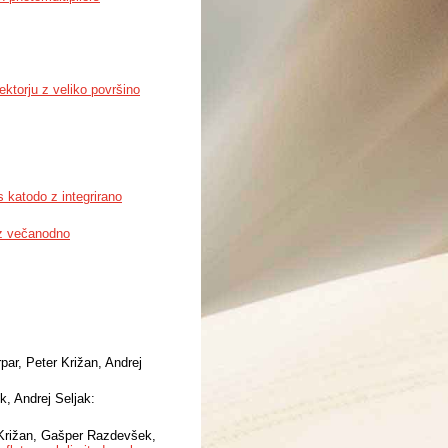
torju z veliko površino
 katodo z integrirano
 z večanodno
ar, Peter Križan, Andrej
, Andrej Seljak:
 Križan, Gašper Razdevšek,