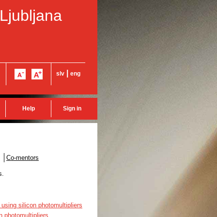
 Ljubljana
|
slv
eng
Help
Sign in
Co-mentors
s.
sing silicon photomultipliers
 photomultipliers