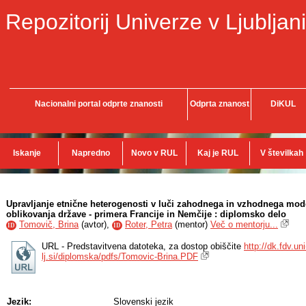
Repozitorij Univerze v Ljubljani
Nacionalni portal odprte znanosti
Odprta znanost
DiKUL
Iskanje
Napredno
Novo v RUL
Kaj je RUL
V številkah
Upravljanje etnične heterogenosti v luči zahodnega in vzhodnega mode
oblikovanja države - primera Francije in Nemčije : diplomsko delo
Tomovič, Brina
(
avtor
),
Roter, Petra
(
mentor
)
Več o mentorju...
ID
ID
URL - Predstavitvena datoteka, za dostop obiščite
http://dk.fdv.uni
lj.si/diplomska/pdfs/Tomovic-Brina.PDF
Jezik:
Slovenski jezik