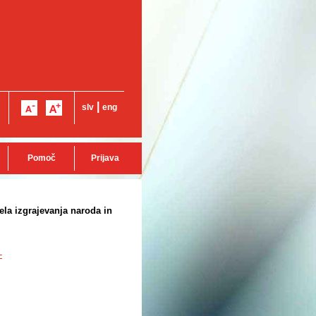
|
slv
eng
Pomoč
Prijava
la izgrajevanja naroda in
-