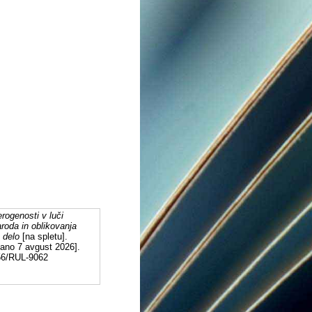
erogenosti v luči
roda in oblikovanja
 delo
[na spletu].
pano 7 avgust 2026].
556/RUL-9062