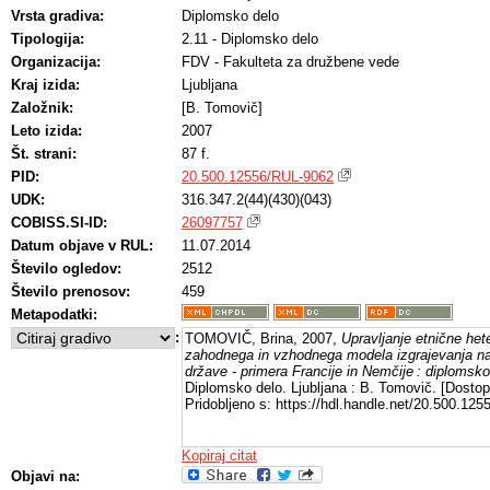
Vrsta gradiva:
Diplomsko delo
Tipologija:
2.11 - Diplomsko delo
Organizacija:
FDV - Fakulteta za družbene vede
Kraj izida:
Ljubljana
Založnik:
[B. Tomovič]
Leto izida:
2007
Št. strani:
87 f.
PID:
20.500.12556/RUL-9062
UDK:
316.347.2(44)(430)(043)
COBISS.SI-ID:
26097757
Datum objave v RUL:
11.07.2014
Število ogledov:
2512
Število prenosov:
459
Metapodatki:
:
TOMOVIČ, Brina, 2007,
Upravljanje etnične het
zahodnega in vzhodnega modela izgrajevanja na
države - primera Francije in Nemčije : diplomsko
Diplomsko delo. Ljubljana : B. Tomovič. [Dosto
Pridobljeno s: https://hdl.handle.net/20.500.12
Kopiraj citat
Objavi na: