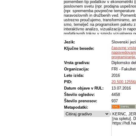
pomemben tip podatkov v ekonometriki (np
poslovnem svetu (npr. prodajna uspešnos
(npr. sprememba povprečne temperature sk
naravoslovnih in družbenih ved. Pomembn
ustrezno proučujemo, transformiramo, an
smo, temelječ na programskem paketu za 
interaktivno analizo, vizualizacijo in na
podatkovnih tokov v smislu vizualnega pr
interpolirati, agregirati, sezonsko prilago
Jezik:
Slovenski jez
kavzalnost med vrstami. Razvili smo tud
periodogramu, korelogramu in v spiralni t
časovne vrst
Ključne besede:
modela VAR in ARIMA. Izdelek smo preizku
napovedovanj
programiranje
Vrsta gradiva:
Diplomsko de
Organizacija:
FRI - Fakultet
Leto izida:
2016
PID:
20.500.12556
Datum objave v RUL:
13.07.2016
Število ogledov:
4458
Število prenosov:
937
Metapodatki:
:
KERNC, JER
[na spletu]. 
https://hdl.