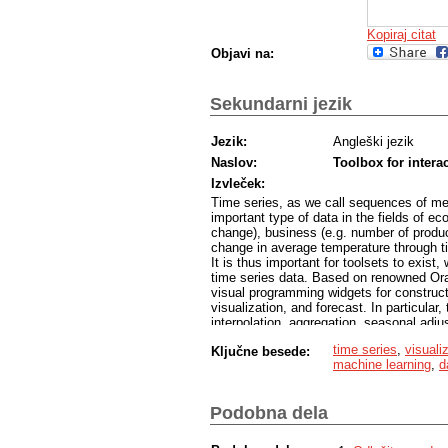
Kopiraj citat
Objavi na:
Sekundarni jezik
Jezik:
Angleški jezik
Naslov:
Toolbox for interac
Izvleček:
Time series, as we call sequences of m
important type of data in the fields of e
change), business (e.g. number of produ
change in average temperature through tim
It is thus important for toolsets to exis
time series data. Based on renowned Ora
visual programming widgets for constructi
visualization, and forecast. In particular
interpolation, aggregation, seasonal adj
causality. Additionally, we devise compone
time series
,
visuali
Ključne besede:
periodogram, correlogram, and spiral h
machine learning
,
d
models. We evaluate our contribution on 
Podobna dela