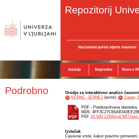
Repozitorij Unive
Nacionalni portal odprte znanosti
Iskanje
Napredno
Novo v R
Podrobno
Orodje za interaktivno analizo časovni
KERNC, JERNEJ
(
avtor
),
Zupan, 
ID
ID
PDF - Predstavitvena datoteka
MD5: 4FF3C27C65AB343EE28
PID:
20.500.12556/rul/30f71ee
Izvleček
Časovne vrste, kakor pravimo primerom z