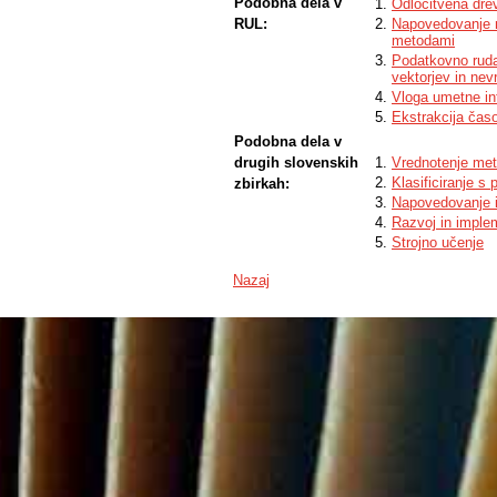
Podobna dela v
Odločitvena dre
RUL:
Napovedovanje ra
metodami
Podatkovno ruda
vektorjev in ne
Vloga umetne in
Ekstrakcija čas
Podobna dela v
drugih slovenskih
Vrednotenje met
Klasificiranje s
zbirkah:
Napovedovanje i
Razvoj in implem
Strojno učenje
Nazaj