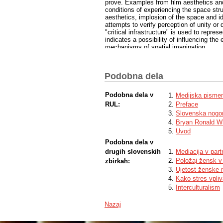
prove. Examples from film aesthetics and
conditions of experiencing the space stru
aesthetics, implosion of the space and id
attempts to verify perception of unity or
"critical infrastructure" is used to repres
indicates a possibility of influencing th
mechanisms of spatial imagination.
Podobna dela
Podobna dela v
Medijska pismen
RUL:
Preface
Slovenska nogom
Bryan Ronald Wi
Uvod
Podobna dela v
drugih slovenskih
Mediacija v par
Položaj žensk v 
zbirkah:
Ujetost ženske m
Kako stres vpliv
Interculturalism
Nazaj