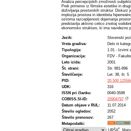
Analiza percepcijskih zmožnosti subjekt
Prek primerov iz filmske estetike in drugi
doživljanja prostorskih struktur. Diskurz 
implozija prostora in identiteta hiperrea
oziroma razcepljenosti dojemanja prostora
predstavlja aktivno celico znotraj sodobn
ekonomsko strukturo, ki ima navidezno p
Jezik:
Slovenski jez
Vrsta gradiva:
Delo ni katego
Tipologija:
1.01 - Izvirni
Organizacija:
FDV - Fakulte
Leto izida:
2001
Št. strani:
Str. 881-896
Številčenje:
Let. 38, št. 5
PID:
20.500.12556
UDK:
316
ISSN pri članku:
0040-3598
COBISS.SI-ID:
20904797
Datum objave v RUL:
11.07.2014
Število ogledov:
2052
Število prenosov:
267
Metapodatki:
:
URŠIČ, Matjaž