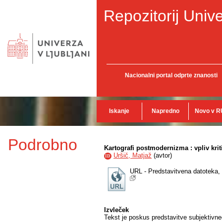
Repozitorij Unive
Nacionalni portal odprte znanosti
Iskanje
Napredno
Novo v R
Podrobno
Kartografi postmodernizma : vpliv krit
Uršič, Matjaž
(
avtor
)
ID
URL - Predstavitvena datoteka,
Izvleček
Tekst je poskus predstavitve subjektivne