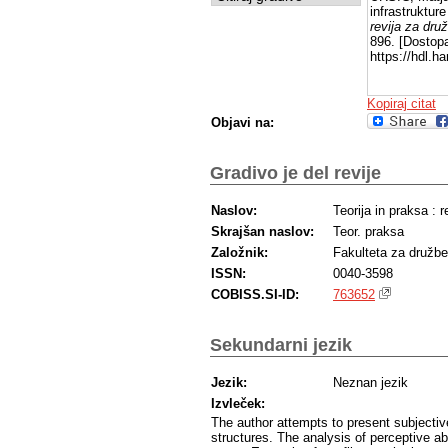
infrastruktur
revija za dru
896. [Dostopa
https://hdl.h
Kopiraj citat
Objavi na:
Gradivo je del revije
Naslov:
Teorija in praksa : 
Skrajšan naslov:
Teor. praksa
Založnik:
Fakulteta za družb
ISSN:
0040-3598
COBISS.SI-ID:
763652
Sekundarni jezik
Jezik:
Neznan jezik
Izvleček:
The author attempts to present subjecti
structures. The analysis of perceptive abi