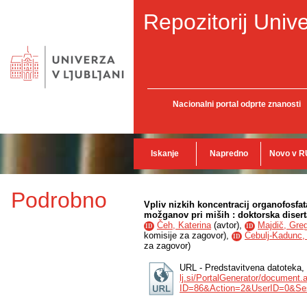
Repozitorij Unive
Nacionalni portal odprte znanosti
Iskanje
Napredno
Novo v R
Podrobno
Vpliv nizkih koncentracij organofosfa
možganov pri miših : doktorska disert
Čeh, Katerina
(
avtor
),
Majdič, Gre
ID
ID
komisije za zagovor
),
Čebulj-Kadunc,
ID
za zagovor
)
URL - Predstavitvena datoteka,
lj.si/PortalGenerator/document.
ID=86&Action=2&UserID=0&Ses