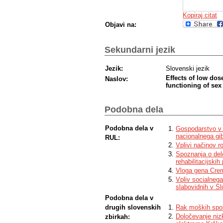
Kopiraj citat
Objavi na:
Sekundarni jezik
Jezik:
Slovenski jezik
Effects of low do
Naslov:
functioning of sex
Podobna dela
Podobna dela v
Gospodarstvo v b
nacionalnega gi
RUL:
Vplivi načinov ro
Spoznanja o delo
rehabilitacijski
Vloga gena Crem
Vpliv socialnega
slabovidnih v Sl
Podobna dela v
drugih slovenskih
Rak moških spol
Določevanje niz
zbirkah: