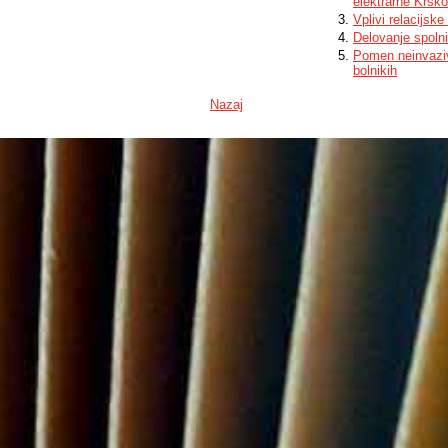
elektrarne Krško
Vplivi relacijs
Delovanje spolni
Pomen neinvaziv
bolnikih
Nazaj