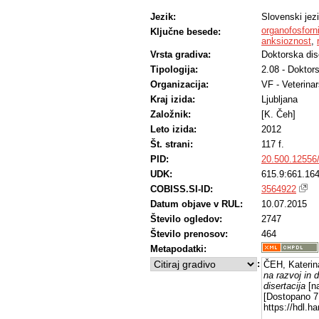
Jezik:
Slovenski jez
organofosforni
Ključne besede:
anksioznost
,
Vrsta gradiva:
Doktorska dis
Tipologija:
2.08 - Doktors
Organizacija:
VF - Veterinar
Kraj izida:
Ljubljana
Založnik:
[K. Čeh]
Leto izida:
2012
Št. strani:
117 f.
PID:
20.500.12556
UDK:
615.9:661.164
COBISS.SI-ID:
3564922
Datum objave v RUL:
10.07.2015
Število ogledov:
2747
Število prenosov:
464
Metapodatki:
:
ČEH, Katerin
na razvoj in 
disertacija
[na
[Dostopano 7 
https://hdl.