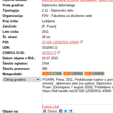
Vrsta gradiva:
Diplomsko delo/naloga
Tipologija:
2.11 - Diplomsko delo
Organizacija:
FDV - Fakulteta za družbene vede
Kraj izida:
Ljubljana
Založnik:
[P. Psarn]
Leto izida:
2011
Št. strani:
39 str.
PID:
20.500.12556/RUL-43945
UDK:
331(043.2)
COBISS.SI-ID:
30702173
Datum objave v RUL:
10.07.2015
Število ogledov:
3764
Število prenosov:
380
Metapodatki:
:
PSARN, Petra, 2011,
Pridobivanje kadrov s pom
omrežij : diplomsko delo
[na spletu]. Diplomsko d
Psarn. [Dostopano 7 avgust 2026]. Pridobljeno 
https://hdl.handle.net/20.500.12556/RUL-43945
Kopiraj citat
Objavi na: