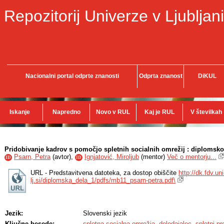
Repozitorij Univerze v Ljubljani
Nacionalni portal odprte znanosti
Odprta znanost
DiKUL
Iskanje
Napredno
Novo v RUL
Kaj je RUL
V številkah
Pridobivanje kadrov s pomočjo spletnih socialnih omrežij : diplomsko
Psarn, Petra
(
avtor
),
Ignjatović, Miroljub
(
mentor
)
Več o mentorju...
ID
ID
URL - Predstavitvena datoteka, za dostop obiščite
http://dk.fdv.uni
lj.si/diplomska_dela_1/pdfs/mb11_psarn-petra.pdf\
Jezik:
Slovenski jezik
Ključne besede:
spletna socialna omrežja
,
delodajalec
,
spletni pro