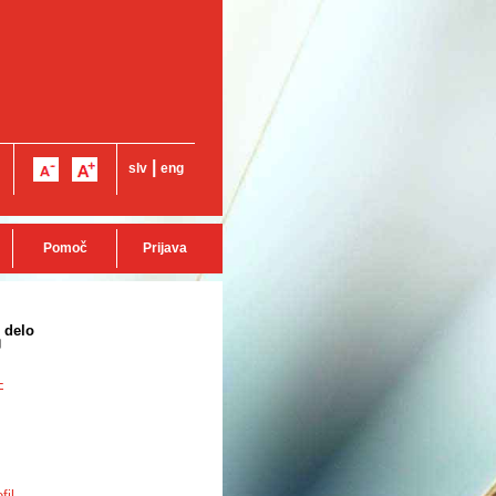
|
slv
eng
Pomoč
Prijava
 delo
-
fil