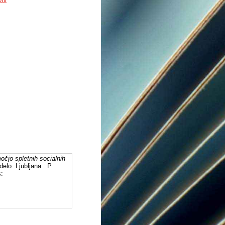
očjo spletnih socialnih
elo. Ljubljana : P.
s: