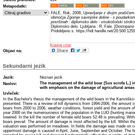
Metapodatki:
:
FALE, Rok, 2008,
Upravljanje z divjim prašičem
območja Zgornje savinjske doline - s poudarkom
površinah : diplomsko delo - visokošolski strokov
Diplomsko delo. Ljubljana : R. Fale. [Dostopano
Pridobljeno s: https://hdl.handle.net/20.500.12
Kopiraj citat
Objavi na:
Sekundarni jezik
Jezik:
Neznan jezik
The management of the wild boar (Sus scrofa L.) in
Naslov:
with emphasis on the damage of agricultural areas
Izvleček:
In the Bachelor's thesis the management of the wild boars in the Kamniško-
presented. There is a review of kill dynamics from 1994-2006, the amount 
boars from 2000 to 2006, weather conditions, forest yield and the amount o
year 2000 on the numerousness of the population in the LUO (hunting mana
lowered. In the kill the number of female wild boars 52:48 is prevailing. With
boars prevail. The amount of damage is most affected by the kill. Within 
valuation was performed on meadows. In fields the damage was made on co
uppermost damage is caused in April, June, September and October. The fee