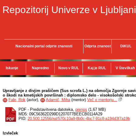
Repozitorij Univerze v Ljubljani
Nacionalni portal odprte znanosti
Odprta znanost
DiKUL
Iskanje
Napredno
Novo v RUL
Kaj je RUL
V številkah
Upravljanje z divjim prašičem (Sus scrofa L.) na območja Zgornje sav
o škodi na kmetijskih površinah : diplomsko delo - visokošolski stroko
Fale, Rok
(
avtor
),
Adamič, Miha
(
mentor
)
Več o mentorju...
ID
ID
PDF - Predstavitvena datoteka,
prenos
(1,67 MB)
MD5: 09C56362D299D1207077BEECB0114A29
PID:
20.500.12556/rul/570c10a9-8b0c-4bc7-91c8-a194d3f7a19b
Izvleček