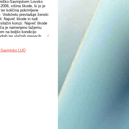
mniško-Savinjskem Lovsko
006, višina škode, ki jo je
 ter količina pokrmljene
. Vodstrelu prevladuje ženski
l. Največ škode in tudi
 silažni koruzi. Največ škode
šiča je namenjeno lažjemu
em na boljšo kondicijo
adnih ter vlažnih mesecih.
-Savinjsko LUO