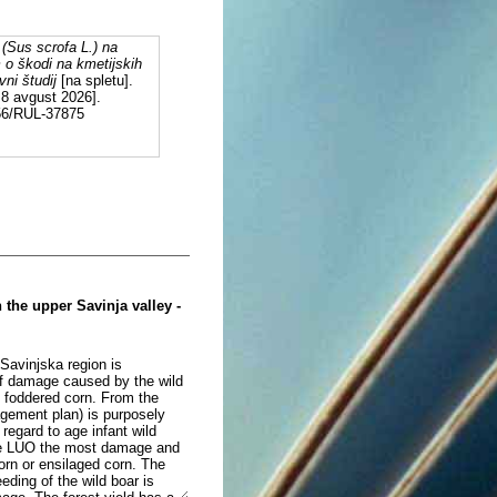
 (Sus scrofa L.) na
 o škodi na kmetijskih
ni študij
[na spletu].
 8 avgust 2026].
556/RUL-37875
 the upper Savinja valley -
Savinjska region is
of damage caused by the wild
f foddered corn. From the
gement plan) is purposely
 regard to age infant wild
the LUO the most damage and
rn or ensilaged corn. The
ding of the wild boar is