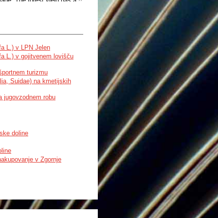
mage. The forest yield has a
 anincreased growth rate.
fa L.) v LPN Jelen
a L.) v gojitvenem lovišču
 športnem turizmu
ia, Suidae) na kmetijskih
 na jugovzodnem robu
ske doline
line
 nakupovanje v Zgornje