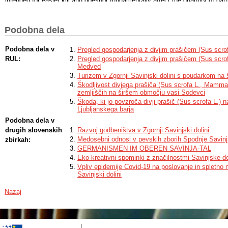
intended for easier kill and doesnot fundamentally affect the quantity of da
good influence on the condition of wild boars and thereby indirectly causes
Casualties among infant wild boars are great in the cold and humid months.
Podobna dela
Podobna dela v
Pregled gospodarjenja z divjim prašičem (Sus scro
RUL:
Pregled gospodarjenja z divjim prašičem (Sus scrof
Medved
Turizem v Zgornji Savinjski dolini s poudarkom na
Škodljivost divjega prašiča (Sus scrofa L., Mammal
zemljiščih na širšem območju vasi Sodevci
Škoda, ki jo povzroča divji prašič (Sus scrofa L.)
Ljubljanskega barja
Podobna dela v
drugih slovenskih
Razvoj godbeništva v Zgornji Savinjski dolini
Medosebni odnosi v pevskih zborih Spodnje Savinj
zbirkah:
GERMANISMEN IM OBEREN SAVINJA-TAL
Eko-kreativni spominki z značilnostmi Savinjske do
Vpliv epidemije Covid-19 na poslovanje in spletno
Savinjski dolini
Nazaj