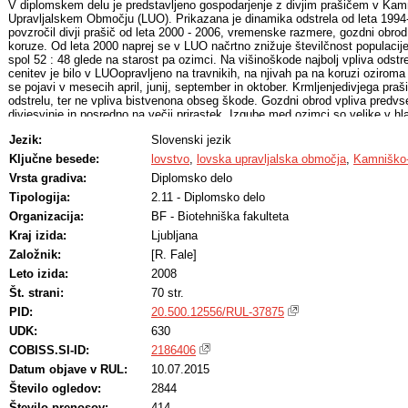
V diplomskem delu je predstavljeno gospodarjenje z divjim prašičem v Ka
Upravljalskem Območju (LUO). Prikazana je dinamika odstrela od leta 1994-2
povzročil divji prašič od leta 2000 - 2006, vremenske razmere, gozdni obrod
koruze. Od leta 2000 naprej se v LUO načrtno znižuje številčnost populacije
spol 52 : 48 glede na starost pa ozimci. Na višinoškode najbolj vpliva odstre
cenitev je bilo v LUOopravljeno na travnikih, na njivah pa na koruzi oziroma
se pojavi v mesecih april, junij, september in oktober. Krmljenjedivjega pra
odstrelu, ter ne vpliva bistvenona obseg škode. Gozdni obrod vpliva predvs
divjesvinje in posredno na večji prirastek. Izgube med ozimci so velike v hl
Jezik:
Slovenski jezik
Ključne besede:
lovstvo
,
lovska upravljalska območja
,
Kamniško
Vrsta gradiva:
Diplomsko delo
Tipologija:
2.11 - Diplomsko delo
Organizacija:
BF - Biotehniška fakulteta
Kraj izida:
Ljubljana
Založnik:
[R. Fale]
Leto izida:
2008
Št. strani:
70 str.
PID:
20.500.12556/RUL-37875
UDK:
630
COBISS.SI-ID:
2186406
Datum objave v RUL:
10.07.2015
Število ogledov:
2844
Število prenosov:
414