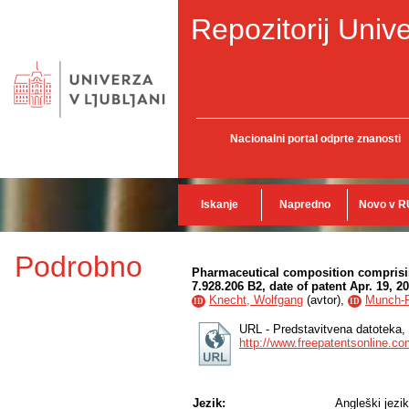
Repozitorij Unive
Nacionalni portal odprte znanosti
Iskanje
Napredno
Novo v R
Podrobno
Pharmaceutical composition comprisin
7.928.206 B2, date of patent Apr. 19, 2
Knecht, Wolfgang
(
avtor
),
Munch-Pe
ID
ID
URL - Predstavitvena datoteka, 
http://www.freepatentsonline.c
Jezik:
Angleški jezik