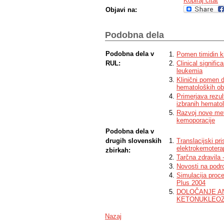
Kopiraj citat
Objavi na:
Podobna dela
Podobna dela v
Pomen timidin ki
RUL:
Clinical signifi
leukemia
Klinični pomen d
hematoloških ob
Primerjava rezul
izbranih hematol
Razvoj nove met
kemoporacije
Podobna dela v
drugih slovenskih
Translacijski pr
elektrokemotera
zbirkah:
Tarčna zdravila -
Novosti na področ
Simulacija proc
Plus 2004
DOLOČANJE A
KETONUKLEOZ
Nazaj