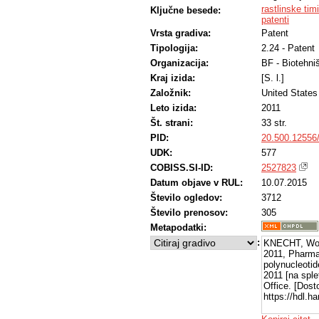
rastlinske tim
Ključne besede:
patenti
Vrsta gradiva:
Patent
Tipologija:
2.24 - Patent
Organizacija:
BF - Biotehni
Kraj izida:
[S. l.]
Založnik:
United States
Leto izida:
2011
Št. strani:
33 str.
PID:
20.500.12556
UDK:
577
COBISS.SI-ID:
2527823
Datum objave v RUL:
10.07.2015
Število ogledov:
3712
Število prenosov:
305
Metapodatki:
:
KNECHT, Wol
2011, Pharma
polynucleotid
2011 [na sple
Office. [Dost
https://hdl.