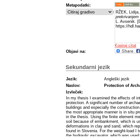
Metapodatki:
:
RŽEK, Lidija
prekrivanjem 
L. Avsenik. [
https://hdl.
Kopiraj citat
Objavi na:
Sekundarni jezik
Jezik:
Angleški jezik
Naslov:
Protection of Arch
Izvleček:
In my thesis I examined the effects of int
protection. A significant number of archa
buildings and especially the construction
the most appropriate manner is in situ pro
in the thesis. Using the finite element me
soil because of embankment, which is used
deformations in clay and sand, which repr
found in Slovenia. For the weight-load I
the hydraulic excavator, which was used 