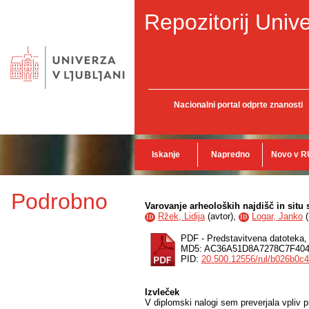
Repozitorij Unive
Nacionalni portal odprte znanosti
Iskanje
Napredno
Novo v R
Podrobno
Varovanje arheoloških najdišč in situ
Ržek, Lidija
(
avtor
),
Logar, Janko
(
ID
ID
PDF - Predstavitvena datoteka
MD5: AC36A51D8A7278C7F404
PID:
20.500.12556/rul/b026b0c
Izvleček
V diplomski nalogi sem preverjala vpliv p