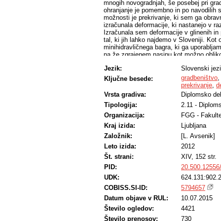
mnogih novogradnjah, še posebej pri gradn
ohranjanje je pomembno in po navodilih st
možnosti je prekrivanje, ki sem ga obra
izračunala deformacije, ki nastanejo v razl
Izračunala sem deformacije v glinenih in p
tal, ki jih lahko najdemo v Sloveniji. Ko
minihidravličnega bagra, ki ga uporablja
na že zgrajenem nasipu kot možno obliko
materiala in uporaba geosintetikov sem s
Jezik:
Slovenski jez
možnosti poškodb arheoloških najdb. S pr
višino, pri kateri bodo morebitne arheol
gradbeništvo
Ključne besede:
zaščitnega ukrepa. Predpostavila sem, da
prekrivanje
,
d
nahajajo. Na koncu diplomske naloge sem z
Vrsta gradiva:
Diplomsko de
sestavljajo artefakte, lahko prenesejo, 
Tipologija:
2.11 - Diplom
elastične deformacije, saj so plastične 
Organizacija:
FGG - Fakulte
Kraj izida:
Ljubljana
Založnik:
[L. Avsenik]
Leto izida:
2012
Št. strani:
XIV, 152 str.
PID:
20.500.12556
UDK:
624.131:902.2
COBISS.SI-ID:
5794657
Datum objave v RUL:
10.07.2015
Število ogledov:
4421
Število prenosov:
730