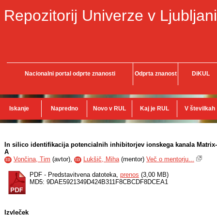
Repozitorij Univerze v Ljubljani
Nacionalni portal odprte znanosti
Odprta znanost
DiKUL
Iskanje
Napredno
Novo v RUL
Kaj je RUL
V številkah
In silico identifikacija potencialnih inhibitorjev ionskega kanala Matrix
A
Vončina, Tim
(
avtor
),
Lukšič, Miha
(
mentor
)
Več o mentorju...
ID
ID
PDF - Predstavitvena datoteka,
prenos
(3,00 MB)
MD5: 9DAE5921349D424B311F8CBCDF8DCEA1
Izvleček