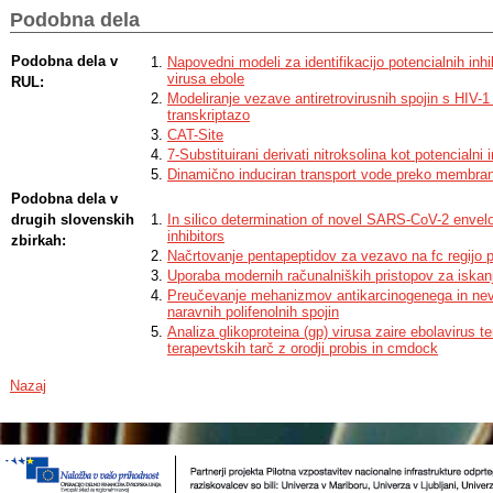
using the MM/PBSA method, which enabled both the estimation of the total 
Podobna dela
contributions from individual amino acid residues of the AM2 protein.
The results demonstrated that the investigated ligands formed more stable 
complexes compared to the reference drugs amantadine and rimantadine. Fu
Podobna dela v
Napovedni modeli za identifikacijo potencialnih inhib
amino acid residue contributions revealed that Val27, Ala30, Ser31, Ile33, 
virusa ebole
RUL:
key binding sites involved in the stabilization of the antiviral compounds.
Modeliranje vezave antiretrovirusnih spojin s HIV-1
transkriptazo
CAT-Site
7-Substituirani derivati nitroksolina kot potencialni 
Dinamično induciran transport vode preko membra
Podobna dela v
drugih slovenskih
In silico determination of novel SARS-CoV-2 envelo
inhibitors
zbirkah:
Načrtovanje pentapeptidov za vezavo na fc regijo p
Uporaba modernih računalniških pristopov za iskanje
Preučevanje mehanizmov antikarcinogenega in nev
naravnih polifenolnih spojin
Analiza glikoproteina (gp) virusa zaire ebolavirus ter
terapevtskih tarč z orodji probis in cmdock
Nazaj