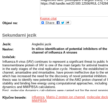
https://hdl.handle.net/20.500.12556/RUL-174284
Kopiraj citat
Objavi na:
Sekundarni jezik
Jezik:
Angleški jezik
In silico identification of potential inhibitors of th
Naslov:
channel of influenza A viruses
Izvleček:
Influenza A virus (IAV) continues to represent a significant threat to public
transmembrane protein of IAV is one of the main targets for antiviral treatmen
in the early stages of the viral replication cycle. However, the established i
channel, amantadine and rimantadine, have proven ineffective due to the wi
which has increased the need for the discovery of novel potential inhibitors.
thesis was to identify new potential inhibitors of the AM2 proton channel of 
stability and binding free energy using computational approaches, including
dynamics and MM/PBSA calculations.
First, molecular dynamics calculations were carried out for the most promisi
from the ZINC15 database in preliminary docking studies. The stability of t
influenza
,
Matrix-2 protein ion channel
,
molecular dock
Ključne besede:
was assessed based on the time evolution of the potential energy, RMSD, th
MM/PBSA
cluster analysis, while the number of hydrogen bonds formed between the l
used as an additional criterion for specific interactions. The binding free e