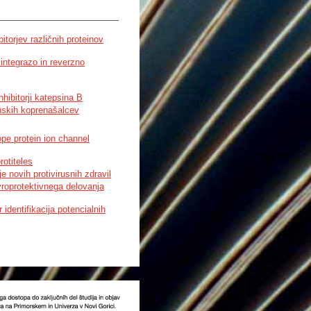
binding free energy and the
and energetically favorable
rthermore, the analysis of
itorjev različnih proteinov
Ala34 and His37 represent the
 integrazo in reverzno
inhibitorji katepsina B
nskih koprenašalcev
pe protein ion channel
rotiteles
 novih protivirusnih zdravil
roprotektivnega delovanja
 identifikacija potencialnih