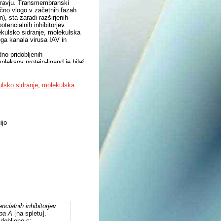
zdravju. Transmembranski
učno vlogo v začetnih fazah
), sta zaradi razširjenih
tencialnih inhibitorjev.
kulsko sidranje, molekulska
ega kanala virusa IAV in
no pridobljenih
leksov protein-ligand je bila
ukanja in analize klastrov,
abljeno kot dodaten kriterij
do MM/PBSA, ki je omogočila
lsko sidranje
,
molekulska
inokislinskih ostankov
ko ugodnejše komplekse od
spevkov posameznih AK
dstavljajo ključna vezavna
ijo
encialnih inhibitorjev
ipa A
[na spletu].
dobljeno s: