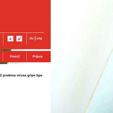
|
slv
eng
Pomoč
Prijava
-2 proteina virusa gripe tipa