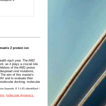
e matrix 2 protein ion
 health each year. The AM2
t, as it plays a crucial role
nhibitors of the AM2 proton
despread viral mutations,
 The aim of this master's
IAV and to evaluate their
 molecular docking, molecular
ng ligands (L1-L6) identified
he protein-ligand complexes
ing
,
molecular dynamics
,
e radius of gyration, and
igand and the protein was
nergy was then calculated