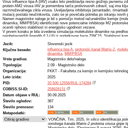
Virus influence tipa A (IAV) vsako leto predstavlja resno grožnjo javnemu 
protein AM2 virusa IAV je pomembna tarča protivirusnih zdravil, saj ima klj
razmnoževalnega cikla virusa. Uveljavljena inhibitorja (amantadin, rimantadin
mutacij postala neučinkovita, zato se je povečala potreba po iskanju novih po
Namen magistrske naloge je bil s pomočjo metod računalniške kemije (mole
dinamika, MM/PBSA) identificirati nove potencialne inhibitorje M2 protonsk
oceniti njihovo stabilnost in energijsko ugodnost vezave.
V prvem koraku je bila izvedena simulacija molekulske dinamike na predhod
najobetavnejših ligandih (L1-L6) iz podatkovne baze ZINC15. Stabilnost komp
ocenjena na osnovi časovne odvisnosti potencialne energije, RMSD, radija s
Jezik:
Slovenski jezik
medtem ko je bilo število vodikovih vezi, ki jih ligand tvori s proteinom, upor
specifičnih interakcij. Vezavna prosta entalpija je bila izračunana z meto
influenca tipa A
,
protonski kanal Matrix-2
,
moleku
Ključne besede:
oceno celotne proste entalpije vezave in analizo prispevkov posameznih am
dinamika
,
MM/PBSA
proteina AM2.
Vrsta gradiva:
Magistrsko delo/naloga
Rezultati so pokazali, da proučevani ligandi tvorijo stabilnejše in energijs
Tipologija:
2.09 - Magistrsko delo
referenčnih učinkovin amantadina in rimantadina. Analiza entalpijskih pri
ostankov pa kaže, da ostanki Val27, Ala30, Ser31, Ile33, Ala34 in His37 pre
Organizacija:
FKKT - Fakulteta za kemijo in kemijsko tehnolog
mesta protivirusnih učinkovin.
Leto izida:
2025
PID:
20.500.12556/RUL-174284
COBISS.SI-ID:
258928131
Datum objave v RUL:
30.09.2025
Število ogledov:
387
Število prenosov:
134
Metapodatki:
:
VONČINA, Tim, 2025,
In silico identifikacija pot
ionskega kanala Matrix-2 proteina virusa gripe t
Magistrsko delo. [Dostopano 9 avgust 2026]. Pri