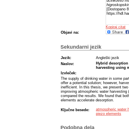
učinkovito mu
higroskopskim
[Dostopano 8 
https://hdl.
Kopiraj citat
Objavi na:
Sekundarni jezik
Jezik:
Angleški jezik
Hybrid desorption 
Naslov:
harvesting using 
Izvleček:
The supply of drinking water in some pa
offer a potential solution; however, harv
inefficient. In this thesis, we present t
improving atmospheric water harvesting
compared the results. We found that both
elements accelerate desorption.
atmospheric water 
Ključne besede:
piezo elements
Podobna dela