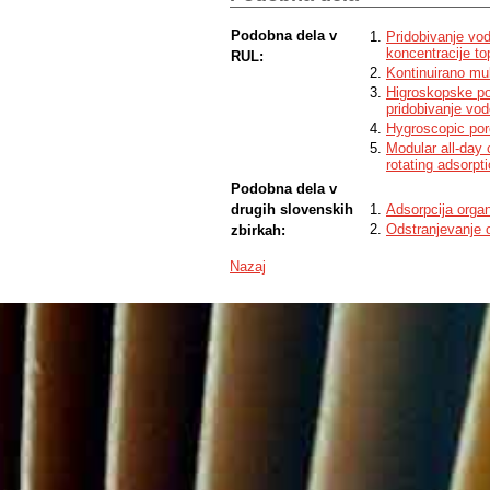
Podobna dela v
Pridobivanje vod
koncentracije to
RUL:
Kontinuirano mul
Higroskopske po
pridobivanje vod
Hygroscopic por
Modular all-day 
rotating adsorpt
Podobna dela v
drugih slovenskih
Adsorpcija organ
Odstranjevanje o
zbirkah:
Nazaj