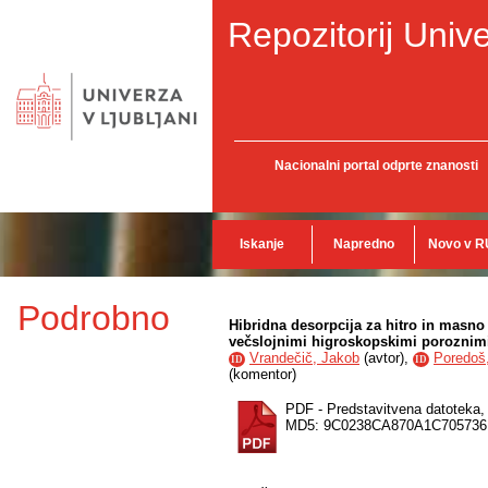
Repozitorij Unive
Nacionalni portal odprte znanosti
Iskanje
Napredno
Novo v R
Podrobno
Hibridna desorpcija za hitro in masno 
večslojnimi higroskopskimi poroznimi
Vrandečič, Jakob
(
avtor
),
Poredoš
ID
ID
(
komentor
)
PDF - Predstavitvena datoteka
MD5: 9C0238CA870A1C70573