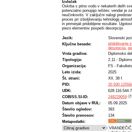
Izvleček
Oskrba s pitno vodo v nekaterih delih sv
potencialno ponujajo rešitev, vendar je 
neučinkovito. V zaključni nalogi predstav
proces pri izboljševanju tehnologij atm
in primerjali pridobljene rezultate. Ugoto
piezo elementov pospeši desorpcijo.
Jezik:
Slovenski jez
pridobivanje 
Ključne besede:
desorpcija
,
pi
Vrsta gradiva:
Diplomsko de
Tipologija:
2.11 - Diplom
Organizacija:
FS - Fakulteta
Leto izida:
2025
Št. strani:
XII, 38 f.
PID:
20.500.12556
UDK:
628.116:544.7
COBISS.SI-ID:
249229059
Datum objave v RUL:
05.09.2025
Število ogledov:
393
Število prenosov:
134
Metapodatki:
:
VRANDEČIČ, 