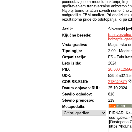
poenostavljenem modelu bakterije, ki je t
upoštevanjem transverzalne anizotropičnos
Najprej bomo izračun izvedli numerično 
nadgradili s FEM-analizo. Pri analizi re
rezultatoma pride do odstopanja, ki pa iz
Jezik:
Slovenski jez
transverzalna 
Ključne besede:
holzapfel-ga
Vrsta gradiva:
Magistrsko de
Tipologija:
2.09 - Magist
Organizacija:
FS - Fakulteta
Leto izida:
2024
PID:
20.500.12556
UDK:
539.3:532.1:5
COBISS.SI-ID:
218949379
Datum objave v RUL:
25.10.2024
Število ogledov:
818
Število prenosov:
219
Metapodatki:
:
PIRNAR, Kaj
pod vplivom h
[Dostopano 7 
https://hdl.