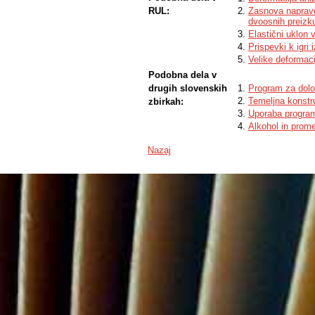
RUL:
Zasnova naprave
dvoosnih preizk
Elastični uklon 
Prispevki k igri 
Velike deformaci
Podobna dela v
drugih slovenskih
Program za dolo
Temeljna konstr
zbirkah:
Uporaba progra
Alkohol in prom
Nazaj