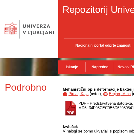
Repozitorij Unive
Nacionalni portal odprte znanosti
Iskanje
Napredno
Novo v R
Podrobno
Mehanistični opis deformacije bakteri
Pirnar, Kaja
(
avtor
),
Brojan, Miha
(
ID
ID
PDF - Predstavitvena datoteka
MD5: 34F98CEC0E6D6298054
Izvleček
V nalogi se bomo ukvarjali s popisom odzi