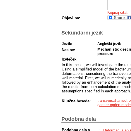
Kopiraj citat
Objavi na:
Sekundarni jezik
Jezik:
Angleški jezik
Mechanistic descri
Naslov:
pressure
Izvleček:
In this thesis, we will investigate the re
Using a simplified model of the bacterium
deformations, considering the transverse 
wall material. First, we will numerically 
followed by an enhancement of the anal
the results from both calculation methods
assumptions specified in each approach.
transversal anisotr
Ključne besede:
gasser-ogden mode
Podobna dela
Podobna dela v
Deformacija aniz