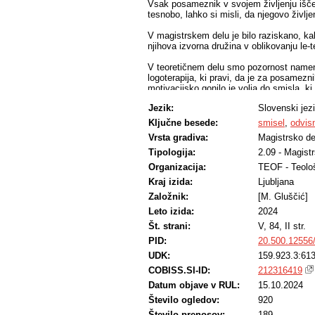
Vsak posameznik v svojem življenju išče 
tesnobo, lahko si misli, da njegovo življe
V magistrskem delu je bilo raziskano, kak
njihova izvorna družina v oblikovanju le-t
V teoretičnem delu smo pozornost namenil
logoterapija, ki pravi, da je za posame
motivacijsko gonilo je volja do smisla, k
posameznik nima nekega smisla, se lahk
Jezik:
Slovenski jez
zasvojenost. Tukaj logoterapija pomaga 
njegovega smisla življenja.
Ključne besede:
smisel
,
odvis
Vrsta gradiva:
Magistrsko de
V empiričnem delu je predstavljena razis
drog. S pomočjo polstrukturiranih intervj
Tipologija:
2.09 - Magist
zasvojenost in da se le-ta ponovno odkrije
Organizacija:
TEOF - Teološ
Kraj izida:
Ljubljana
Namen naloge je bil razumeti doživljanje s
kvalitativne metodologije in fenomenološk
Založnik:
[M. Gluščić]
zdravljenju.
Leto izida:
2024
Ugotovili smo, da se je smisel življenja 
Št. strani:
V, 84, II str.
odhodu iz skupnosti kot tudi v času biva
PID:
20.500.12556
pri bivših odvisnikih od drog sicer različno
UDK:
159.923.3:613
da ga niso imeli, ali pa da so jim bile sm
pomembni odnosi; lahko se spreminja iz
COBISS.SI-ID:
212316419
ki so jim pomagali pri iskanju smisla življ
Datum objave v RUL:
15.10.2024
pomagala skupnost in odnosi z ljudmi, ki s
celo prisilila, da se gredo zdravit. Ugotov
Število ogledov:
920
pomagala v iskanju in spremembi smisla ž
Število prenosov:
189