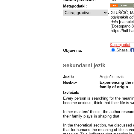
našli ali pa spremenili. Ugotovili smo, d
Metapodatki:
skupnosti in so lahko našli smisel, ki je 
trenutki, ki se jih prej niso zavedali.
:
GLUŠČIĆ, Ma
odvisnikih od
Ugotovili smo, da lahko bivši odvisniki pri
delo
[na splet
disfunkcionalnih družin; lahko izhajajo iz
[Dostopano 8 
raziskave ni mogoče posplošiti, ker smo
https://hdl.
drugi bivši odvisniki in odvisnice doživl
Moje raziskovanje je le priloga tej temi 
Kopiraj citat
je lahko del bolj obsežnega raziskovanja,
Objavi na:
Sekundarni jezik
Jezik:
Angleški jezik
Experiencing the m
Naslov:
family of origin
Izvleček:
Every person is searching for the meaning
become anxious, think that their life is wo
In her masters' thesis, the author resear
their family plays in shaping that.
In the theoretical section, we discussed
that for humans the meaning of life is ve