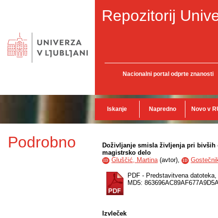
Repozitorij Unive
Nacionalni portal odprte znanosti
Iskanje
Napredno
Novo v R
Podrobno
Doživljanje smisla življenja pri bivši
magistrsko delo
Gluščić, Martina
(
avtor
),
Gostečnik
ID
ID
PDF - Predstavitvena datoteka
MD5: 863696AC89AF677A9D5
Izvleček