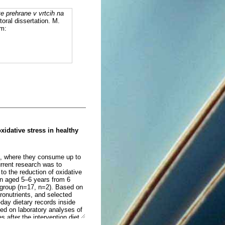
te prehrane v vrtcih na
toral dissertation. M.
om:
oxidative stress in healthy
ns, where they consume up to
urrent research was to
to the reduction of oxidative
en aged 5–6 years from 6
 group (n=17, n=2). Based on
ronutrients, and selected
day dietary records inside
ed on laboratory analyses of
 after the intervention diet,
ototype meals) with the