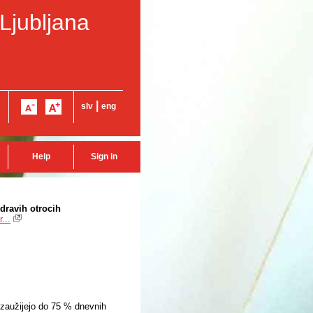
 Ljubljana
|
slv
eng
Help
Sign in
zdravih otrocih
...
i zaužijejo do 75 % dnevnih