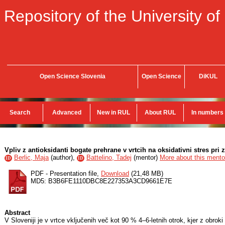
Repository of the University of
Open Science Slovenia
Open Science
DiKUL
Search
Advanced
New in RUL
About RUL
In numbers
Vpliv z antioksidanti bogate prehrane v vrtcih na oksidativni stres pri 
Berlic, Maja
(
author
),
Battelino, Tadej
(
mentor
)
More about this mentor
ID
ID
PDF - Presentation file,
Download
(21,48 MB)
MD5: B3B6FE1110DBC8E227353A3CD9661E7E
Abstract
V Sloveniji je v vrtce vključenih več kot 90 % 4–6-letnih otrok, kjer z obrok