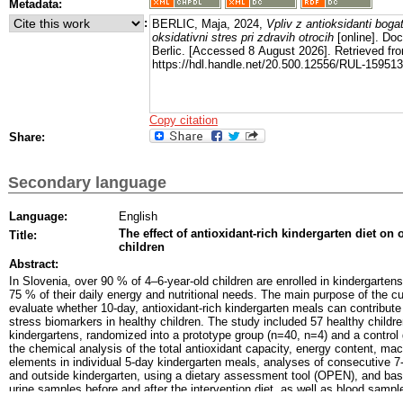
Metadata:
:
BERLIC, Maja, 2024,
Vpliv z antioksidanti boga
oksidativni stres pri zdravih otrocih
[online]. Doc
Berlic. [Accessed 8 August 2026]. Retrieved fr
https://hdl.handle.net/20.500.12556/RUL-159513
Copy citation
Share:
Secondary language
Language:
English
The effect of antioxidant-rich kindergarten diet on 
Title:
children
Abstract:
In Slovenia, over 90 % of 4–6-year-old children are enrolled in kindergarte
75 % of their daily energy and nutritional needs. The main purpose of the c
evaluate whether 10-day, antioxidant-rich kindergarten meals can contribute 
stress biomarkers in healthy children. The study included 57 healthy childr
kindergartens, randomized into a prototype group (n=40, n=4) and a control
the chemical analysis of the total antioxidant capacity, energy content, mac
elements in individual 5-day kindergarten meals, analyses of consecutive 7-
and outside kindergarten, using a dietary assessment tool (OPEN), and bas
urine samples before and after the intervention diet, as well as blood samples
we compared the contribution of the antioxidant-rich kindergarten meals (pr