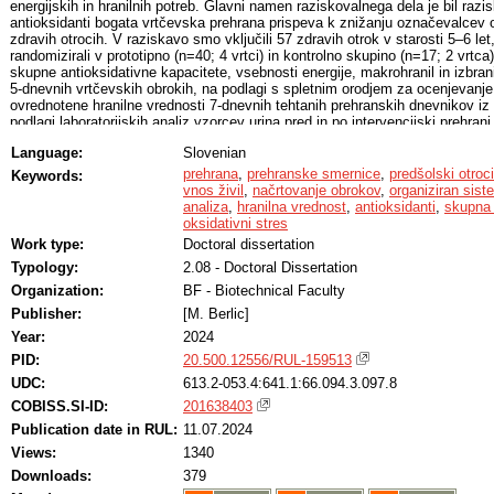
energijskih in hranilnih potreb. Glavni namen raziskovalnega dela je bil razis
antioksidanti bogata vrtčevska prehrana prispeva k znižanju označevalcev o
zdravih otrocih. V raziskavo smo vključili 57 zdravih otrok v starosti 5–6 let, 
randomizirali v prototipno (n=40; 4 vrtci) in kontrolno skupino (n=17; 2 vrtc
skupne antioksidativne kapacitete, vsebnosti energije, makrohranil in izbr
5-dnevnih vrtčevskih obrokih, na podlagi s spletnim orodjem za ocenjevanj
ovrednotene hranilne vrednosti 7-dnevnih tehtanih prehranskih dnevnikov iz v
podlagi laboratorijskih analiz vzorcev urina pred in po intervencijski prehrani
intervencijski prehrani smo primerjali prispevek z antioksidanti bogatih vrtč
Language:
Slovenian
obroki) s prispevkom kontrolnih vrtčevskih obrokov, na označevalce oksidat
udeležencih. Rezultati raziskave so pokazali, da je dobro načrtovana in na
prehrana
,
prehranske smernice
,
predšolski otroci
Keywords:
prehrana bogata z antioksidanti, v primerjavi s kontrolno vrtčevsko prehrano
vnos živil
,
načrtovanje obrokov
,
organiziran sis
dnevnim vnosom zdravih skupin živil pri udeležencih, k bolj optimalni prehra
analiza
,
hranilna vrednost
,
antioksidanti
,
skupna 
obrokov in prispevala k visokemu skupnemu vnosu prehranskih antioksidant
oksidativni stres
raziskave. Vse to se je odrazilo v signifikantnem znižanju 8-izo-15-prostagla
Work type:
Doctoral dissertation
udeležencev prototipne skupine po končani intervenciji in v signifikantno n
Typology:
2.08 - Doctoral Dissertation
prehranskih antioksidantov in serumskimi označevalci oksidativnega stres
spodbujajo ponujanje z antioksidanti bogate prehrane v vrtcu, zaradi njeneg
Organization:
BF - Biotechnical Faculty
varovanju zdravja.
Publisher:
[M. Berlic]
Year:
2024
PID:
20.500.12556/RUL-159513
UDC:
613.2-053.4:641.1:66.094.3.097.8
COBISS.SI-ID:
201638403
Publication date in RUL:
11.07.2024
Views:
1340
Downloads:
379