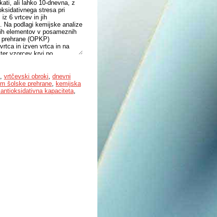
kati, ali lahko 10-dnevna, z
ksidativnega stresa pri
iz 6 vrtcev in jih
a). Na podlagi kemijske analize
anih elementov v posameznih
e prehrane (OPKP)
rtca in izven vrtca in na
 ter vzorcev krvi po
evskih obrokov (prototipni
ivnega stresa pri
tančno izvedena vrtčevska
,
vrtčevski obroki
,
dnevni
, prispevala k bolj optimalnim
tem šolske prehrane
,
kemijska
nski kakovosti pripravljenih
antioksidativna kapaciteta
,
ov pri udeležencih
ndina-F-2 alfa v urinu
egativni korelaciji med vnosom
a. Naše ugotovitve močno
a potencialnega prispevka k