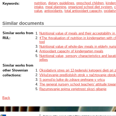
nutrition
,
dietary guidelines
,
preschool children
,
kinder
Keywords:
contribution of control kindergarten meals on oxidative stress biomarkers in 
intake
,
meal planning
,
organized school diet system
,
c
showed that a well-designed and precisely executed antioxidant-rich kinderg
value
,
antioxidants
,
total antioxidant capacity
,
oxidativ
more optimal intakes of healthy food groups in the participants, enhanced the
prepared meals, and contributed to a higher total intake of dietary antioxidant
this was reflected in a significant decrease in 8-iso-15-prostaglandin-F-2 alp
Similar documents
group participants after intervention and in a significant negative correlatio
antioxidants and serum markers of oxidative stress. Our findings support the
foods in kindergartens due to their potential health-protective contribution.
Similar works from
Nutritional value of meals and their acceptability in
RUL:
ǂThe ǂevaluation of nutrition in kindergarten with
tool
Nutritional value of whole-day meals in elderly nur
Antioxidant capacity of kindergarten meals
Nutritional value, sensory characteristics and laxa
jellies
Similar works from
other Slovenian
Oksidativni stres pri 12-tedenski ketogeni dieti pri 
Vključevanje predšolskih otrok v načrtovanje obro
collections:
S pomočjo lutke do zdrave prehrane v vrtcu
The general nursery school teachers' attitude towar
Razumevanje pojma verjetnost skozi gibanje
Back