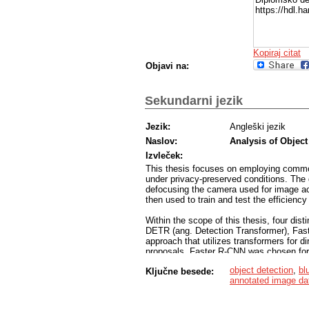
https://hdl.
Kopiraj citat
Objavi na:
Sekundarni jezik
Jezik:
Angleški jezik
Naslov:
Analysis of Objec
Izvleček:
This thesis focuses on employing commonl
under privacy-preserved conditions. The 
defocusing the camera used for image acq
then used to train and test the efficiency
Within the scope of this thesis, four dis
DETR (ang. Detection Transformer), Fa
approach that utilizes transformers for di
proposals. Faster R-CNN was chosen for
for its efficiency in real-time object dete
object detection
,
bl
Ključne besede:
segmentation, particularly in high-resolu
annotated image da
The annotated image database used in th
buses, and vans, all manually annotated 