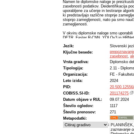
Namen te diplomske naloge je preizkusiti
zasebnosti podatkov. Deidentifikacija pod
uporabljene za učenje in testiranje algor
ki predstavljajo različne stopnje zameglj
stopnjo zamegljenosti, nato pa smo nauče
zamegljenosti.
V okviru diplomske naloge smo uporabili š
DETR, Faster R-CNN, YOLOv3 in HRNet. D
transformerje za neposredno prepoznavan
Jezik:
Slovenski jez
predlogah. Faster R-CNN je bil izbran zar
YOLOv3 (ang. You Only Look Once) je znan
prepoznavanje
Ključne besede:
HRNet (ang. High-Resolution Network) pa j
zasebnost
,
al
slikah z visoko ločljivostjo.
Vrsta gradiva:
Diplomsko de
Tipologija:
2.11 - Diplom
Baza označenih slik, uporabljena v nalogi,
avtobuse in kombije. Slike so bile ročno
Organizacija:
FE - Fakultet
boxes), ki določajo položaj in velikost obj
Leto izida:
2024
glede na stopnjo zamegljenosti: jasne sli
slik. To omogoča sistematično preučevanj
PID:
20.500.12556
slik.
COBISS.SI-ID:
201174275
Datum objave v RUL:
09.07.2024
Končne rezultate smo delili na kvalitativn
pregled slik in ročno analizo rezultatov,
Število ogledov:
1117
izvedel analitično računanje uspešnosti 
Število prenosov:
271
vpogled v uspešnost in zmogljivosti vsake
Metapodatki:
:
PLANINŠEK, 
zaznavanje o
Diplomsko del