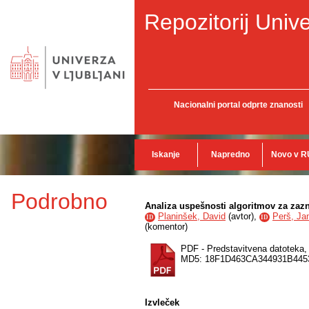
Repozitorij Unive
Nacionalni portal odprte znanosti
Iskanje
Napredno
Novo v R
Podrobno
Analiza uspešnosti algoritmov za zaz
Planinšek, David
(
avtor
),
Perš, Ja
ID
ID
(
komentor
)
PDF - Predstavitvena datoteka
MD5: 18F1D463CA344931B445
Izvleček