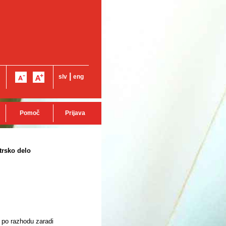
|
slv
eng
Pomoč
Prijava
trsko delo
 po razhodu zaradi