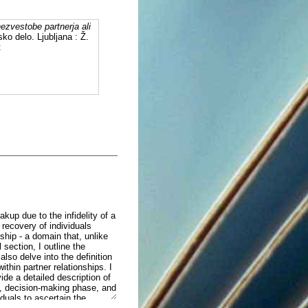
nezvestobe partnerja ali
ko delo. Ljubljana : Ž.
:
akup due to the infidelity of a
 recovery of individuals
onship - a domain that, unlike
section, I outline the
also delve into the definition
within partner relationships. I
vide a detailed description of
e, decision-making phase, and
iduals to ascertain the