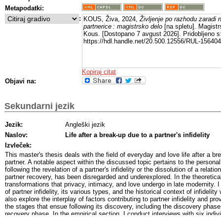
Metapodatki:
:
KOUS, Živa, 2024,
Življenje po razhodu zaradi 
partnerice : magistrsko delo
[na spletu]. Magistrs
Kous. [Dostopano 7 avgust 2026]. Pridobljeno s
https://hdl.handle.net/20.500.12556/RUL-156404
Kopiraj citat
Objavi na:
Sekundarni jezik
Jezik:
Angleški jezik
Naslov:
Life after a break-up due to a partner's infidelity
Izvleček:
This master's thesis deals with the field of everyday and love life after a bre
partner. A notable aspect within the discussed topic pertains to the personal
following the revelation of a partner's infidelity or the dissolution of a relati
partner recovery, has been disregarded and underexplored. In the theoretical 
transformations that privacy, intimacy, and love undergo in late modernity. I 
of partner infidelity, its various types, and the historical context of infidelity 
also explore the interplay of factors contributing to partner infidelity and pro
the stages that ensue following its discovery, including the discovery phas
recovery phase. In the empirical section, I conduct interviews with six indiv