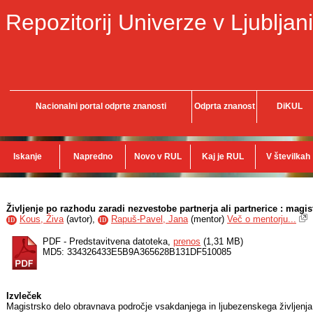
Repozitorij Univerze v Ljubljani
Nacionalni portal odprte znanosti
Odprta znanost
DiKUL
Iskanje
Napredno
Novo v RUL
Kaj je RUL
V številkah
Življenje po razhodu zaradi nezvestobe partnerja ali partnerice : magis
Kous, Živa
(
avtor
),
Rapuš-Pavel, Jana
(
mentor
)
Več o mentorju...
ID
ID
PDF - Predstavitvena datoteka,
prenos
(1,31 MB)
MD5: 334326433E5B9A365628B131DF510085
Izvleček
Magistrsko delo obravnava področje vsakdanjega in ljubezenskega življenja