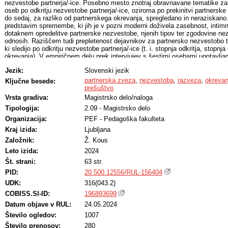
nezvestobe partnerja/-ice. Posebno mesto znotraj obravnavane tematike za
oseb po odkritju nezvestobe partnerja/-ice, oziroma po prekinitvi partnerske 
do sedaj, za razliko od partnerskega okrevanja, spregledano in neraziskano
predstavim spremembe, ki jih je v pozni moderni doživela zasebnost, intimn
dotaknem opredelitve partnerske nezvestobe, njenih tipov ter zgodovine ne
odnosih. Raziščem tudi prepletenost dejavnikov za partnersko nezvestobo 
ki sledijo po odkritju nezvestobe partnerja/-ice (t. i. stopnja odkritja, stopnja
okrevanja). V empiričnem delu prek intervjujev s šestimi osebami ugotavlja
individualnega okrevanja po razhodu zaradi nezvestobe partnerja/-ice in ka
Jezik:
Slovenski jezik
okrevanja pomagalo. Prav tako raziščem, kako je nezvestoba partnerja/-ice, 
razhoda, zaznamovala njihovo nadaljnje vsakdanje in ljubezensko življenje, 
partnerska zveza
,
nezvestoba
,
razveza
,
okrevan
Ključne besede:
vplivi v novih partnerskih zvezah soočale. Ugotovitve kažejo, da se osebe
prešuštvo
partnerja/-ice srečujejo s finančnimi izzivi, okrnjeno samopodobo ter spre
Vrsta gradiva:
Magistrsko delo/naloga
preživljanja in vzgoje skupnih otrok. Prav tako se pokaže, da je okrevanje, k
Tipologija:
2.09 - Magistrsko delo
nezvestobe oziroma razhodu izrazito individualen ter intenziven čustven pro
pogosto prehajajo skozi stopnje, ki nastopijo po izgubi v procesu žalovanj
Organizacija:
PEF - Pedagoška fakulteta
pogosto prisoten še občutek sramu, izdanosti in ponižanosti. V procesu o
Kraj izida:
Ljubljana
podporni dejavnik pokaže predvsem socialna mreža, ki pa lahko v določenih 
proces okrevanja. Prav tako se izkaže, da je nezvesti partner hkrati tisti,
Založnik:
Ž. Kous
okrevanju prevaranih oseb preko pogovora in odgovarjanja na njihova vprašanj
Leto izida:
2024
nezvestobe. Okrevanje je ob tem ključnega pomena ter predpogoj za nadalj
Št. strani:
63 str.
partnerstva po tovrstnem razhodu. Rezultati nadaljnje kažejo, da je bilo pri 
pri spoznavanju in vstopanju v novo partnersko razmerje prisotno večje nez
PID:
20.500.12556/RUL-156404
ponovitvijo izkušnje nezvestobe, zaradi česar so bili pri vstopu v novo zvezo
UDK:
316(043.2)
novem partnerskem odnosu pri sebi zaznavajo večji in pogostejši občutek l
močnejšo potrebo zaščiti partnerski odnos. Kot pomemben način spopadanja 
COBISS.SI-ID:
196893699
nezvestobe v novem partnerskem razmerju se pokaže predvsem iskrena pa
Datum objave v RUL:
24.05.2024
Izkušnja razhoda zaradi nezvestobe partnerja je večino udeležencev spodbud
Število ogledov:
1007
razmisleku o željah in potrebah na področju nadaljnjega partnerstva, kar je pr
zadovoljujočem in kompatibilnem partnerskem odnosu, v katerega so vstopili
Število prenosov:
280