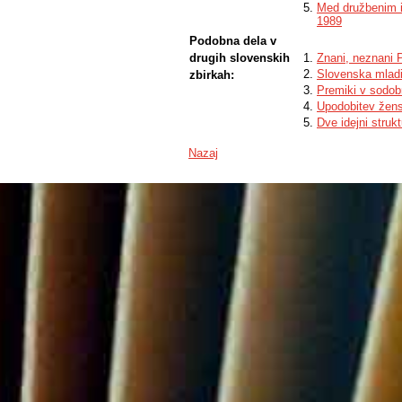
Med družbenim in
1989
Podobna dela v
drugih slovenskih
Znani, neznani 
Slovenska mladi
zbirkah:
Premiki v sodobn
Upodobitev žens
Dve idejni strukt
Nazaj