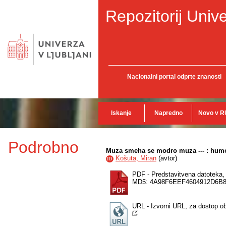
Repozitorij Unive
Nacionalni portal odprte znanosti
Iskanje
Napredno
Novo v R
Podrobno
Muza smeha se modro muza --- : humor
Košuta, Miran
(
avtor
)
ID
PDF - Predstavitvena datoteka
MD5: 4A98F6EEF4604912D6B
URL - Izvorni URL, za dostop o