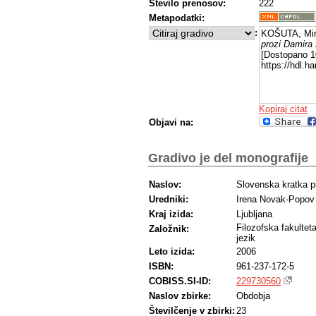
Število prenosov:
222
Metapodatki:
:
KOŠUTA, Mir
prozi Damira 
[Dostopano 10
https://hdl.
Kopiraj citat
Objavi na:
Gradivo je del monografije
Naslov:
Slovenska kratka p
Uredniki:
Irena Novak-Popov
Kraj izida:
Ljubljana
Filozofska fakultet
Založnik:
jezik
Leto izida:
2006
ISBN:
961-237-172-5
COBISS.SI-ID:
229730560
Naslov zbirke:
Obdobja
Številčenje v zbirki:
23