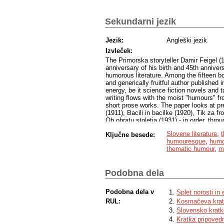
Sekundarni jezik
Jezik:
Angleški jezik
Izvleček:
The Primorska storyteller Damir Feigel (
anniversary of his birth and 45th anniver
humorous literature. Among the fifteen boo
and generically fruitful author published 
energy, be it science fiction novels and 
writing flows with the moist "humours" 
short prose works. The paper looks at prec
(1911), Bacili in bacilke (1920), Tik za f
Ob obratu stoletja (1931) - in order, throug
or erotic humour, to sketch out a typolo
Slovene literature
,
Ključne besede:
intellectual humouristic writing, his wise 
humouresque
,
humo
thematic humour
,
m
Podobna dela
Podobna dela v
Splet norosti in
RUL:
Kosmačeva krat
Slovensko kratko
Kratka pripovedn