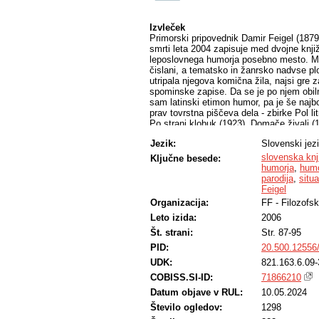
Izvleček
Primorski pripovednik Damir Feigel (1879-
smrti leta 2004 zapisuje med dvojne knji
leposlovnega humorja posebno mesto. Med 
čislani, a tematsko in žanrsko nadvse plo
utripala njegova komična žila, najsi gre 
spominske zapise. Da se je po njem obilno
sam latinski etimon humor, pa je še najbo
prav tovrstna piščeva dela - zbirke Pol lit
Po strani klobuk (1923), Domače živali (1
analize njihove situacijske, besedne, "vi
Jezik:
Slovenski jez
fiziognomijo Feiglovega meščansko ugla
muze smeha.
slovenska knj
Ključne besede:
humorja
,
hum
parodija
,
situ
Feigel
Organizacija:
FF - Filozofsk
Leto izida:
2006
Št. strani:
Str. 87-95
PID:
20.500.12556
UDK:
821.163.6.09-
COBISS.SI-ID:
71866210
Datum objave v RUL:
10.05.2024
Število ogledov:
1298