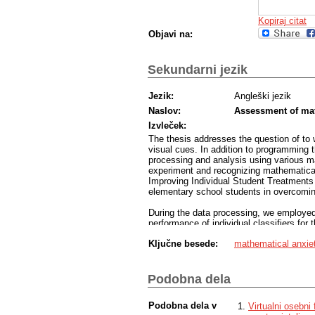
Kopiraj citat
Objavi na:
Sekundarni jezik
Jezik:
Angleški jezik
Naslov:
Assessment of mat
Izvleček:
The thesis addresses the question of to
visual cues. In addition to programming t
processing and analysis using various m
experiment and recognizing mathematical 
Improving Individual Student Treatment
elementary school students in overcomin
During the data processing, we employed
performance of individual classifiers for
proved to be the most effective. However,
Ključne besede:
mathematical anxie
sufficiently accurate to reliably identif
Podobna dela
Podobna dela v
Virtualni osebni