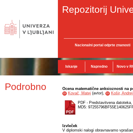
Repozitorij Unive
Nacionalni portal odprte znanosti
Iskanje
Napredno
Novo v R
Podrobno
Ocena matematične anksioznosti na po
Kovač, Matej
(
avtor
),
Košir, Andrej
ID
ID
PDF - Predstavitvena datoteka
MD5: 97255796BF55E140625F
Izvleček
V diplomski nalogi obravnavamo vprašan