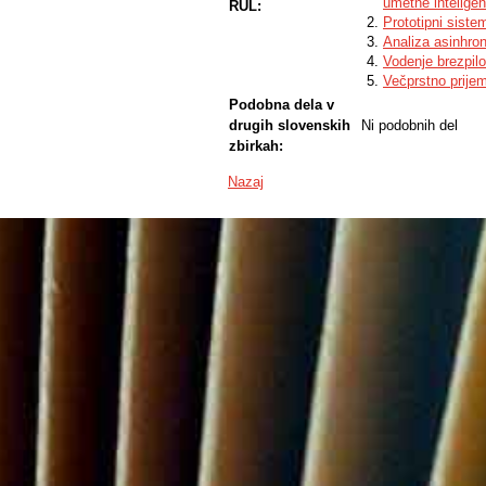
umetne intelige
RUL:
Prototipni siste
Analiza asinhro
Vodenje brezpil
Večprstno prijem
Podobna dela v
drugih slovenskih
Ni podobnih del
zbirkah:
Nazaj