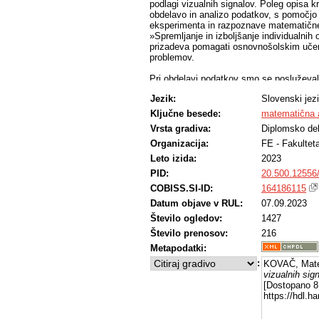
podlagi vizualnih signalov. Poleg opisa k
obdelavo in analizo podatkov, s pomočjo
eksperimenta in razpoznave matematične 
»Spremljanje in izboljšanje individualn
prizadeva pomagati osnovnošolskim uče
problemov.
Pri obdelavi podatkov smo se posluževali
značilke ovrednotili uspešnost posamezni
Jezik:
Slovenski jez
metodo podpornih vektorjev. Kljub temu s
dobre, da bi zanesljivostjo prepoznavali 
Ključne besede:
matematična 
Vrsta gradiva:
Diplomsko de
Organizacija:
FE - Fakultet
Leto izida:
2023
PID:
20.500.12556
COBISS.SI-ID:
164186115
Datum objave v RUL:
07.09.2023
Število ogledov:
1427
Število prenosov:
216
Metapodatki:
:
KOVAČ, Mate
vizualnih sig
[Dostopano 8 
https://hdl.