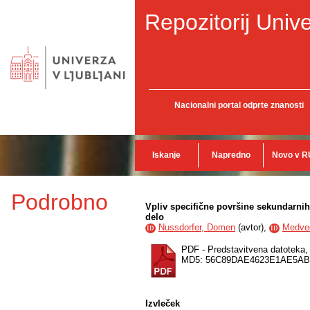
Repozitorij Unive
Nacionalni portal odprte znanosti
Iskanje
Napredno
Novo v R
Podrobno
Vpliv specifične površine sekundarnih
delo
Nussdorfer, Domen
(
avtor
),
Medve
ID
ID
PDF - Predstavitvena datoteka
MD5: 56C89DAE4623E1AE5AB
Izvleček