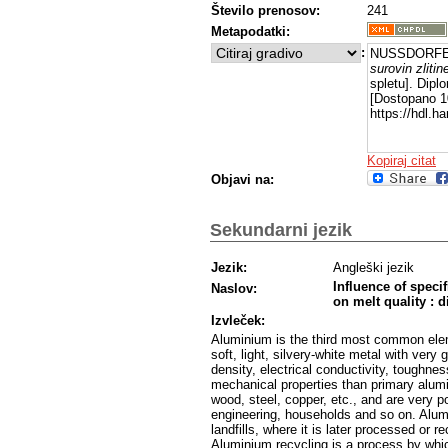
Število prenosov:
241
Metapodatki:
:
NUSSDORFER
surovin zliti
spletu]. Dipl
[Dostopano 10
https://hdl.
Kopiraj citat
Objavi na:
Sekundarni jezik
Jezik:
Angleški jezik
Influence of speci
Naslov:
on melt quality : 
Izvleček:
Aluminium is the third most common elem
soft, light, silvery-white metal with very
density, electrical conductivity, toughn
mechanical properties than primary alumi
wood, steel, copper, etc., and are very po
engineering, households and so on. Alum
landfills, where it is later processed or r
Aluminium recycling is a process by wh