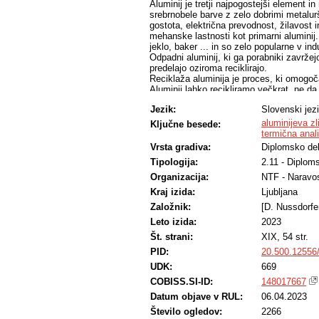
Aluminij je tretji najpogostejši element 
srebrnobele barve z zelo dobrimi metalurš
gostota, električna prevodnost, žilavost 
mehanske lastnosti kot primarni aluminij
jeklo, baker ... in so zelo popularne v ind
Odpadni aluminij, ki ga porabniki zavržej
predelajo oziroma reciklirajo.
Reciklaža aluminija je proces, ki omogoč
Aluminij lahko recikliramo večkrat, ne da b
sekundarnih surovin bistveno manjši, saj 
Jezik:
Slovenski jez
pridobivanje primarnega aluminija iz boks
priprave surovin, sortiranja, taljenja, legir
aluminijeva z
Ključne besede:
Namen diplomskega dela je bil ugotoviti 
termična anal
taline zlitine EN AW 5182. Obravnavana zl
Vrsta gradiva:
Diplomsko de
legirni element je magnezij. Je dobro ko
Tipologija:
2.11 - Diplom
izdelanih zlitin smo uporabili: enostavn
(XRF), diferenčno vrstično kalorimetrijo 
Organizacija:
NTF - Naravos
elektronski mikroskop (SEM) z energijsk
Kraj izida:
Ljubljana
S pomočjo termodinamičnega izračuna smo 
kako nanje vpliva velikost specifične p
Založnik:
[D. Nussdorfe
termične analize smo izrisali ohlajevalne k
Leto izida:
2023
Iz rezultatov sklepamo, da se z dodajanj
Št. strani:
XIX, 54 str.
materialom, ki ima veliko specifično pov
specifično površino. Nečistoče pa v talini
PID:
20.500.12556
potrebne manj energije za taljenje.
UDK:
669
Iz slik mikrostruktur, posnetih z vrstični
dobljene faze, določene z energijsko disp
COBISS.SI-ID:
148017667
termodinamičnega izračuna.
Datum objave v RUL:
06.04.2023
Število ogledov:
2266