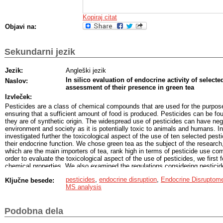
Vzorec zelenega čaja smo pripravili s pomočjo kartuše Strata-X-C®, kjer s
izmed pesticidov, to je tiakloprid. Proučevani vzorec zelenega čaja ni vsebov
Kopiraj citat
koncentracijah, ki bi jih bilo moč zaznati, ne moremo pa trditi, da ni vsebov
devetih preiskovanih pesticidov, saj jih nismo zaznali niti v kontrolnih vzorci
Objavi na:
Sekundarni jezik
Jezik:
Angleški jezik
In silico evaluation of endocrine activity of select
Naslov:
assessment of their presence in green tea
Izvleček:
Pesticides are a class of chemical compounds that are used for the purpos
ensuring that a sufficient amount of food is produced. Pesticides can be f
they are of synthetic origin. The widespread use of pesticides can have ne
environment and society as it is potentially toxic to animals and humans. In
investigated further the toxicological aspect of the use of ten selected pes
their endocrine function. We chose green tea as the subject of the researc
which are the main importers of tea, rank high in terms of pesticide use com
order to evaluate the toxicological aspect of the use of pesticides, we first
chemical properties. We also examined the regulations considering pestici
and in Slovenia. To give an easier idea of how toxic a particular compound i
pesticides
,
endocrine disruption
,
Endocrine Disruptom
Ključne besede:
people's exposure to pesticides, as well as the possible health consequenc
MS analysis
exposure. The toxicity of these compounds can be manifested, among other 
the reproductive system and defects in the development of the fetus. There
investigate whether selected pesticides can potentially act as hormonal dis
Podobna dela
system.
Research of literature sources has shown that quite a few of the studied 