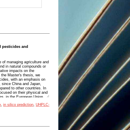
mo uspeli zadržati enega
al tiakloprida, vsaj ne v
al katerega izmed ostalih
h.
ed pesticides and
e of managing agriculture and
ound in natural compounds or
gative impacts on the
 the Master's thesis, we
ticides, with an emphasis on
h, since China and Japan,
pared to other countries. In
 focused on their physical and
des, in the European Union
s, we also collected data on
e
,
in silico prediction
,
UHPLC-
es of acute or chronic
things, as abnormalities in
fore we decided to
ruptors on the endocrine
compounds act as endocrine