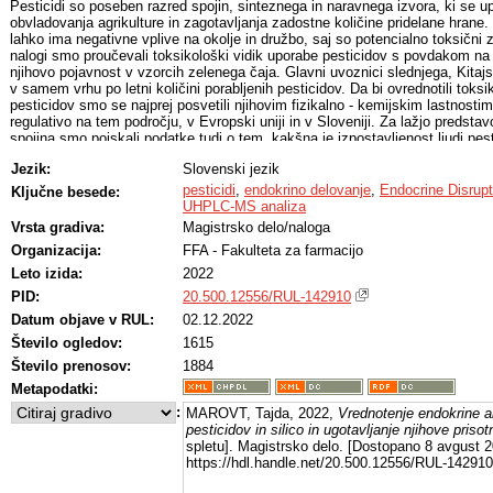
Pesticidi so poseben razred spojin, sinteznega in naravnega izvora, ki se u
obvladovanja agrikulture in zagotavljanja zadostne količine pridelane hran
lahko ima negativne vplive na okolje in družbo, saj so potencialno toksični za
nalogi smo proučevali toksikološki vidik uporabe pesticidov s povdakom na e
njihovo pojavnost v vzorcih zelenega čaja. Glavni uvoznici slednjega, Kita
v samem vrhu po letni količini porabljenih pesticidov. Da bi ovrednotili toksi
pesticidov smo se najprej posvetili njihovim fizikalno - kemijskim lastnostim
regulativo na tem področju, v Evropski uniji in v Sloveniji. Za lažjo predsta
spojina smo poiskali podatke tudi o tem, kakšna je izpostavljenost ljudi p
posledice na zdravje, povzorčene zaradi akutne ali kronične izpostavljenosti
Jezik:
Slovenski jezik
lahko med drugim kaže tudi kot nepravilnosti v reproduktivnem sistemu in v
nadaljevanju smo se zato odločili raziskati ali izbrani pesticidi lahko potenc
pesticidi
,
endokrino delovanje
,
Endocrine Disrup
Ključne besede:
motilci na endokrini sistem.
UHPLC-MS analiza
Raziskava literaturnih virov je pokazala, da številne proučevane spojine del
Vrsta gradiva:
Magistrsko delo/naloga
ali pa jih iz tega vidika ni moč označiti za varno kemikalijo, saj za to ne obs
Organizacija:
FFA - Fakulteta za farmacijo
podatkov. Poleg tega pa določevanje endokrinega delovanja otežuje tudi k
mehanizmov delovanja. Endokrino aktivnost smo napovedali tudi sami s p
Leto izida:
2022
programa Endocrine disruptome. Naši rezultati napovedi so pokazali, da im
PID:
20.500.12556/RUL-142910
pesticidov cipermetrin največ možnosti za vezavo na različne jedrne recepto
ugotovitvami drugih raziskovalcev. Tudi karbendiazim, dikofol, endosulfan su
Datum objave v RUL:
02.12.2022
pokazali večjo verjetnost vezave. Glede na rezultate napovedi in silico smo 
Število ogledov:
1615
tiakloprid, metomil in flonikamid razvrstili med takšne, ki niso skrb vzbujajoč
Število prenosov:
1884
V nadaljevanju smo se posvetili preverjanju prisotnosti pesticidov v vzorc
kromatografskih metod. Osredotočili smo se na identifikacijo izbranih pest
Metapodatki:
in potencialno v vzorcu zelenega čaja, ne pa tudi na vsebnost teh pestici
:
MAROVT, Tajda, 2022,
Vrednotenje endokrine ak
začeli na HPLC-UV napravi, kjer smo jo uspeli optimizirati do te mere, da smo
pesticidov in silico in ugotavljanje njihove priso
standardov pesticidov z ozkimi in visokimi vrhovi v kromatogramu. Optimi
spletu]. Magistrsko delo. [Dostopano 8 avgust 2
smo prenesli na UHPLC-MS sistem, kjer pa vseh standardov nismo našli, naj
https://hdl.handle.net/20.500.12556/RUL-142910
razgradljivosti pesticidov in fragmentacije analita kot posledica disociacije
ionov.