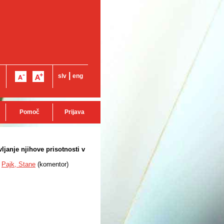
|
slv
eng
Pomoč
Prijava
ljanje njihove prisotnosti v
Pajk, Stane
(
komentor
)