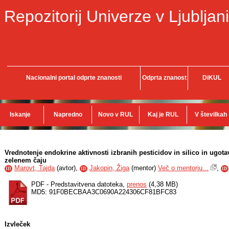
Repozitorij Univerze v Ljubljani
Nacionalni portal odprte znanosti
Odprta znanost
DiKUL
Iskanje
Napredno
Novo v RUL
Kaj je RUL
V številkah
Vrednotenje endokrine aktivnosti izbranih pesticidov in silico in ugotav
zelenem čaju
Marovt, Tajda
(
avtor
),
Jakopin, Žiga
(
mentor
)
Več o mentorju...
,
ID
ID
ID
PDF - Predstavitvena datoteka,
prenos
(4,38 MB)
MD5: 91F0BECBAA3C0690A224306CF81BFC83
Izvleček