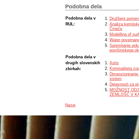
distribution, spiritual purification, religi
Podobna dela
dimensions of water. This discussion ex
and pathways are an integral and fundamen
wider surrounding area. It is for this rea
Podobna dela v
Družbeni pomen 
underground and surface sources and path
RUL:
Analiza kemijsk
heralds unprecedented changes in the vil
Črneče
corporations encroaching on water resourc
Modelling of su
could lead to an even greater scarcity o
and thus bring negative consequences fo
Water governanc
in general.
Spremljanje poka
površinskega ok
Podobna dela v
drugih slovenskih
Astis
Kriminaliteta zo
zbirkah:
Dimenzioniranje
sistem
Dejavnosti za p
MOŽNOST ODJ
ZEMLJIŠČ V K
Nazaj