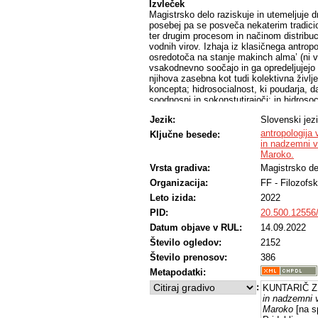
Izvleček
Magistrsko delo raziskuje in utemeljuje
posebej pa se posveča nekaterim tradici
ter drugim procesom in načinom distribuc
vodnih virov. Izhaja iz klasičnega antro
osredotoča na stanje makinch alma’ (ni v
vsakodnevno soočajo in ga opredeljujejo
njihova zasebna kot tudi kolektivna živl
koncepta; hidrosocialnost, ki poudarja, d
soodnosni in sokonstutirajoči; in hidrosoc
tehnologijo, infrastrukturo in družbo. S 
Jezik:
Slovenski jez
pridobljenega z metodo opazovanja z udel
družbene vidike in pomene podzemnih in 
antropologija
Ključne besede:
sisteme sorodstva, dedovanja zemlje, poro
in nadzemni vo
ureditev za distribucijo vode, duhovnega
Maroko.
in časovne dimenzije vode. Delo pojasnju
Vrsta gradiva:
Magistrsko de
poti neodtujljivi del in temeljna vitalnost
Organizacija:
FF - Filozofsk
pomanjkanje vode v omenjenih podzemnih 
makinch alma’ (ni vode) naznanja neslute
Leto izida:
2022
transnacionalnih korporacij, ki posegajo v
PID:
20.500.12556
hidroorientalizmov, znale botrovati še 
virov in s tem prinesti negativne posledi
Datum objave v RUL:
14.09.2022
Število ogledov:
2152
Število prenosov:
386
Metapodatki:
:
KUNTARIČ Z
in nadzemni vo
Maroko
[na s