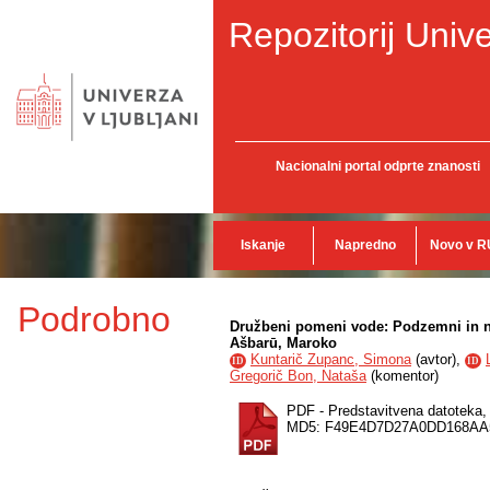
Repozitorij Unive
Nacionalni portal odprte znanosti
Iskanje
Napredno
Novo v R
Podrobno
Družbeni pomeni vode: Podzemni in nadz
Ašbarū, Maroko
Kuntarič Zupanc, Simona
(
avtor
),
ID
ID
Gregorič Bon, Nataša
(
komentor
)
PDF - Predstavitvena datoteka
MD5: F49E4D7D27A0DD168AA