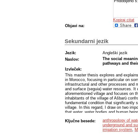
Pridobljeno s
Kopiraj citat
Objavi na:
Sekundarni jezik
Jezik:
Angleški jezik
The social meanin
Naslov:
pathways and their
Izvleček:
This master thesis explores and explains 
in Morocco, focusing in particular on som
infrastructural and other processes and m
and surface (seguia) water resources. It 
aforementioned village and focuses on th
inhabitants of the village of Ašbarū confron
fundamental condition that significantly s
village. In this regard, I draw on two im
that water, water bodies and human being
and the hydrosocial cycle, which intertwi
anthropology of wat
Ključne besede:
infrastructure and society. Through the a
underground and su
participant observation and interviews I
irrigation system
,
M
meanings of underground and surface wa
kinship, land inheritance, marriage, infra