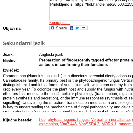
Pridobljeno s: https://hdl.handle.net/20.500.12
Kopiraj citat
Objavi na:
Sekundarni jezik
Jezik:
Angleški jezik
Preparation of fluorescently tagged effector prot
Naslov:
as tools in confirming their functions
Izvleček:
Common hop (Humulus lupulus L.) is a dioecious perennial dicotyledonous p
Cannabaceae family. Its primary pest is the phytopathogenic fungus Vertici
distinguish mild and lethal forms of verticillium wilt, which can destroy from
crop every year. To colonize the plant host and supply the fungus with nutr
effectors that modulate the host's cellular physiology (transcription, signalli
protein synthesis and secretion), or the immune responses (synthesis of s
signalling). Unravelling the structure, translocation mechanism and biologica
is key to understanding the mechanisms of fungal pathogenicity and devisi
crop protection in Slovenia, and around the world. The goal of the master's t
fluorescently labelled VnaSSP4.2 and Vna7.443 proteins and to use them in
hop
,
phytopathogenic fungus
,
Verticillium nonalfalfae
,
Ključne besede:
assays to unveil their functions. Using In-Fusion cloning, we successfully p
expression
,
Vna7.443
,
VnaSSP4.2
,
MORN 1
,
tandem 
Vna7.443::DsRed2, DsRed2::Vna7.443 and the reporter DsRed2, expressed th
and stabilized the proteins. Likewise, we expressed eGFP::VnaSSP4.2 and p