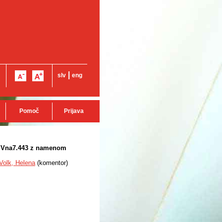
|
slv
eng
Pomoč
Prijava
in Vna7.443 z namenom
Volk, Helena
(
komentor
)