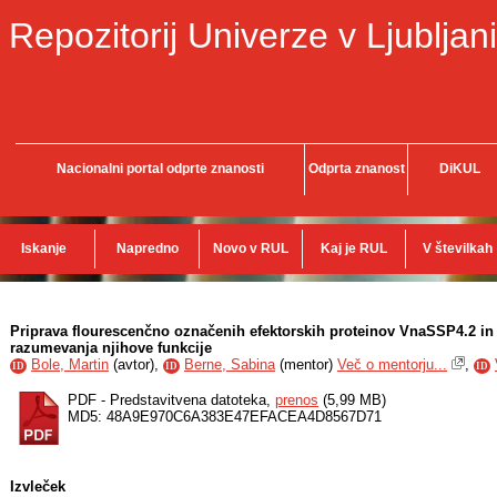
Repozitorij Univerze v Ljubljani
Nacionalni portal odprte znanosti
Odprta znanost
DiKUL
Iskanje
Napredno
Novo v RUL
Kaj je RUL
V številkah
Priprava flourescenčno označenih efektorskih proteinov VnaSSP4.2 
razumevanja njihove funkcije
Bole, Martin
(
avtor
),
Berne, Sabina
(
mentor
)
Več o mentorju...
,
ID
ID
ID
PDF - Predstavitvena datoteka,
prenos
(5,99 MB)
MD5: 48A9E970C6A383E47EFACEA4D8567D71
Izvleček