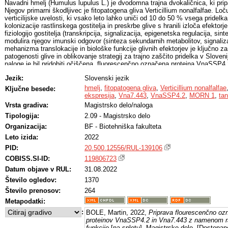
Navadni hmelj (Humulus lupulus L.) je dvodomna trajna dvokaličnica, ki prip
Njegov primarni škodljivec je fitopatogena gliva Verticillium nonalfalfae. Loč
verticilijske uvelosti, ki vsako leto lahko uniči od 10 do 50 % vsega pride
kolonizacije rastlinskega gostitelja in preskrbe glive s hranili izloča efektorj
fiziologijo gostitelja (transkripcija, signalizacija, epigenetska regulacija, sint
modulira njegov imunski odgovor (sinteza sekundarnih metabolitov, signaliza
mehanizma translokacije in biološke funkcije glivnih efektorjev je ključn
patogenosti glive in oblikovanje strategij za trajno zaščito pridelka v Sloveni
naloge je bil pridobiti očiščena, fluorescenčno označena proteina VnaSSP4.2
v bioloških in biokemijskih testih z namenom razumevanja njune funkcije. 
Jezik:
Slovenski jezik
uspešno pripravili konstrukte Vna7.443::DsRed2, DsRed2::Vna7.443 ter repor
coli ter proteine očistili in stabilizirali. Prav tako smo v E. coli izrazili ko
hmelj
,
fitopatogena gliva
,
Verticillium nonalfalfae
Ključne besede:
rekombinantni protein očistili. Rekombinantni fluorescenčni protein eGFP::
ekspresija
,
Vna7.443
,
VnaSSP4.2
,
MORN 1
,
ta
rastline N. benthamiana povzroči kloroze in se v plazmalemi specifično lok
Vrsta gradiva:
Magistrsko delo/naloga
mikrodomenah. Rekombinantni fluorescenčni protein DsRed2::Vna7.443 s pr
Tipologija:
2.09 - Magistrsko delo
koncem morda interagira z genomsko DNA gostiteljske rastline H. lupulus L
strukturno podoben proteinom, ki vsebujejo MORN ponovitve. Potencialne
Organizacija:
BF - Biotehniška fakulteta
vivo, po nastanku por, ki jih oblikuje VnaSSP4.2, nismo preverili, smo pa del
Leto izida:
2022
mehanizem lahko obstajal.
PID:
20.500.12556/RUL-139106
COBISS.SI-ID:
119806723
Datum objave v RUL:
31.08.2022
Število ogledov:
1370
Število prenosov:
264
Metapodatki:
:
BOLE, Martin, 2022,
Priprava flourescenčno ozn
proteinov VnaSSP4.2 in Vna7.443 z namenom r
funkcije
[na spletu]. Magistrsko delo. [Dostopan