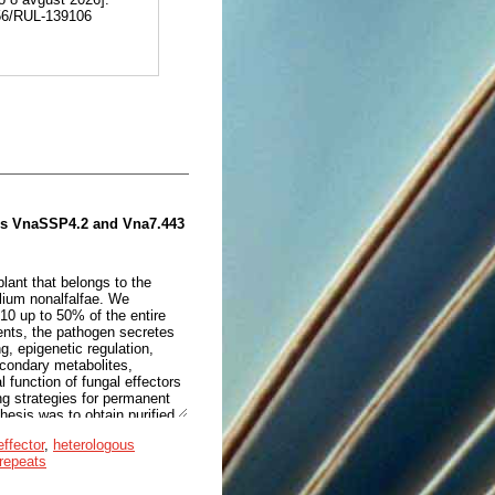
556/RUL-139106
eins VnaSSP4.2 and Vna7.443
lant that belongs to the
llium nonalfalfae. We
 10 up to 50% of the entire
ients, the pathogen secretes
ng, epigenetic regulation,
econdary metabolites,
l function of fungal effectors
ng strategies for permanent
hesis was to obtain purified,
 biological and biochemical
effector
,
heterologous
repared the constructs for
repeats
em in E. coli, and purified
urified it. The recombinant