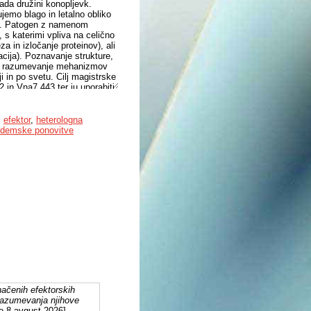
ada družini konopljevk.
ujemo blago in letalno obliko
lka. Patogen z namenom
e, s katerimi vpliva na celično
eza in izločanje proteinov), ali
cija). Poznavanje strukture,
o za razumevanje mehanizmov
ji in po svetu. Cilj magistrske
 in Vna7.443 ter ju uporabiti
S kloniranjem In-Fusion smo
ter DsRed2, jih izrazili v E.
nstrukt eGFP::VnaSSP4.2 in
,
efektor
,
heterologna
VnaSSP4.2 v listih modelne
ndemske ponovitve
alizira v membranskih
ostim C- terminalnim
. Protein Vna7.443 je
 vezave Vna7.443 na DNA in
no potrdili hipotezo, da bi tak
ačenih efektorskih
azumevanja njihove
o 8 avgust 2026].