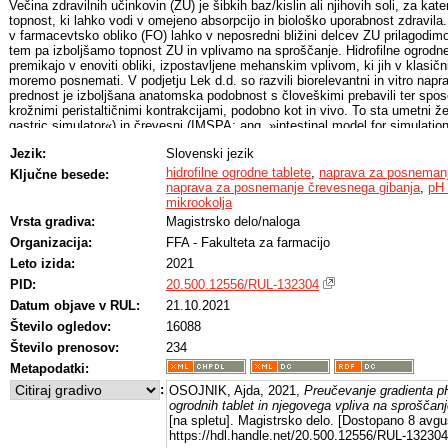
Večina zdravilnih učinkovin (ZU) je šibkih baz/kislin ali njihovih soli, za kat
topnost, ki lahko vodi v omejeno absorpcijo in biološko uporabnost zdravila
v farmacevtsko obliko (FO) lahko v neposredni bližini delcev ZU prilagodim
tem pa izboljšamo topnost ZU in vplivamo na sproščanje. Hidrofilne ogrodn
premikajo v enoviti obliki, izpostavljene mehanskim vplivom, ki jih v klasi
moremo posnemati. V podjetju Lek d.d. so razvili biorelevantni in vitro napr
prednost je izboljšana anatomska podobnost s človeškimi prebavili ter spos
krožnimi peristaltičnimi kontrakcijami, podobno kot in vivo. To sta umetni
gastric simulator«) in črevesni (IMSPA; ang. »intestinal model for simulation 
simulator.
Jezik:
Slovenski jezik
V prvem delu magistrske naloge smo opazovali sproščanje ZU s pH-odvisno 
diklofenakat, propranololijev klorid in dipiridamol) iz HPMC ogrodnih tablet
hidrofilne ogrodne tablete
,
naprava za posnemanj
Ključne besede:
biorelevantnem (AGS+IMSPA) sistemu za sproščanje. Z menjavo medija po 
naprava za posnemanje črevesnega gibanja
,
pH 
iz želodca v tanko črevo. Vse modelne ZU so pričakovano izkazovale pH-od
mikrookolja
AGS+IMSPA smo zaradi dodatnih mehanskih obremenitev dosegli hitrejše i
Vrsta gradiva:
Magistrsko delo/naloga
smo v obstoječe FO vgradili pH modifikatorje, smo v primeru dipiridamola z
Organizacija:
FFA - Fakulteta za farmacijo
dosegli hitrejše in značilno obsežnejše sproščanje v obeh sistemih, propranol
prisotnosti vinske kisline sproščal hitreje in obsežneje le v AGS+IMSPA. Ob
Leto izida:
2021
natrijevega diklofenakata se nista povečala, ker je bil uporabljen delež pH m
PID:
20.500.12556/RUL-132304
najverjetneje prenizek. S kriostatsko metodo smo v plasteh hidrogela ogrodn
modifikatorjev ob menjavi medija opazovali pH gradient. Opazili smo poveč
Datum objave v RUL:
21.10.2021
pHM v gelskih plasteh po mehanski obdelavi v AGS v primerjavi z USP2, k
Število ogledov:
16088
kinetiko sproščanja obeh bazičnih učinkovin. pHM v gelskem območju table
Število prenosov:
234
z barvnim pH indikatorjem metiloranžem in potrdili vpliv pH vstopajočega me
modifikatorjev na pHM v FO. S sočasno uporabo obeh metod smo lahko ovre
Metapodatki:
spreminjanja pHM po simuliranem prehodu iz želodca v črevo na kinetiko s
:
OSOJNIK, Ajda, 2021,
Preučevanje gradienta pH
ogrodnih tablet in njegovega vpliva na sproščanj
[na spletu]. Magistrsko delo. [Dostopano 8 avgus
https://hdl.handle.net/20.500.12556/RUL-132304