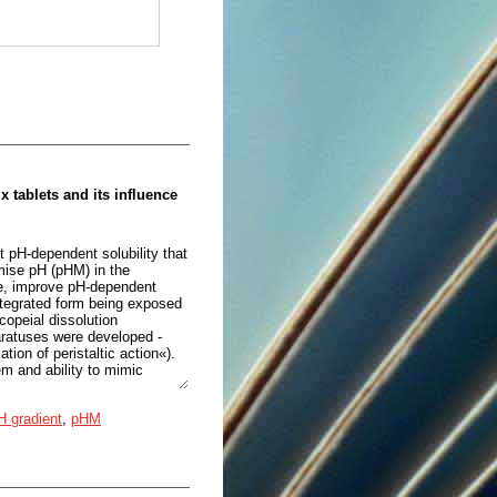
x tablets and its influence
t pH-dependent solubility that
imise pH (pHM) in the
ore, improve pH-dependent
integrated form being exposed
opeial dissolution
paratuses were developed -
ion of peristaltic action«).
m and ability to mimic
dipyridamole, Na diclofenac
H gradient
,
pHM
olution systems – USP2 and
or 2 hours in acidic media,
ition from stomach to small
cted, in AGS+IMSPA, due to
m matrices faster and to a