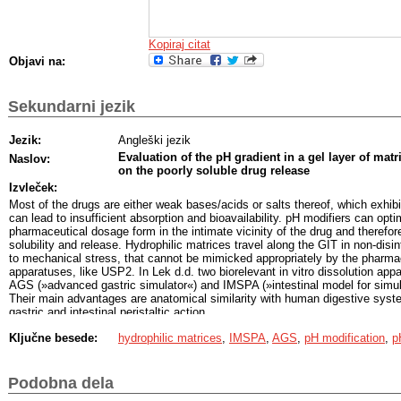
Kopiraj citat
Objavi na:
Sekundarni jezik
Jezik:
Angleški jezik
Evaluation of the pH gradient in a gel layer of matri
Naslov:
on the poorly soluble drug release
Izvleček:
Most of the drugs are either weak bases/acids or salts thereof, which exhibi
can lead to insufficient absorption and bioavailability. pH modifiers can opt
pharmaceutical dosage form in the intimate vicinity of the drug and theref
solubility and release. Hydrophilic matrices travel along the GIT in non-dis
to mechanical stress, that cannot be mimicked appropriately by the pharmac
apparatuses, like USP2. In Lek d.d. two biorelevant in vitro dissolution ap
AGS (»advanced gastric simulator«) and IMSPA (»intestinal model for simulat
Their main advantages are anatomical similarity with human digestive syste
gastric and intestinal peristaltic action.
Initially dissolution profiles of 3 model drugs with pH-dependent solubility (
Ključne besede:
hydrophilic matrices
,
IMSPA
,
AGS
,
pH modification
,
p
and propranolol HCl) from HPMC matrix tablets were generated in two diss
combination of biorelevant apparatuses AGS and IMSPA incubating tablets f
followed by dissolution media replacement with neutral pH, simulating trans
intestine. All model drugs showed pH-dependent release profiles. As expe
Podobna dela
stronger mechanical stress and hydrodynamics, all drugs were released fro