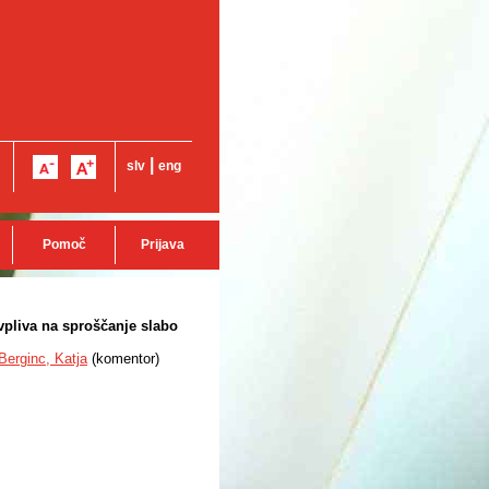
|
slv
eng
Pomoč
Prijava
vpliva na sproščanje slabo
Berginc, Katja
(
komentor
)