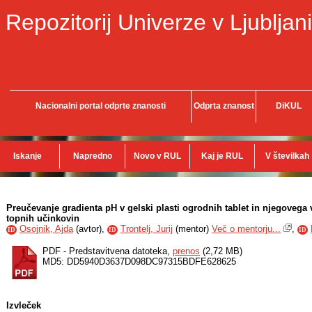
Repozitorij Univerze v Ljubljani
Nacionalni portal odprte znanosti
Odprta znanost
DiKUL
Iskanje
Napredno
Novo v RUL
Kaj je RUL
V številkah
Preučevanje gradienta pH v gelski plasti ogrodnih tablet in njegovega 
topnih učinkovin
Osojnik, Ajda
(
avtor
),
Trontelj, Jurij
(
mentor
)
Več o mentorju...
,
ID
ID
ID
PDF - Predstavitvena datoteka,
prenos
(2,72 MB)
MD5: DD5940D3637D098DC97315BDFE628625
Izvleček