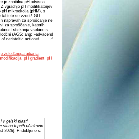
ere je značilna pH-odvisna
. Z vgradnjo pH modifikatorjev
o pH mikrookolja (pHM), s
e tablete se vzdolž GIT
čnih napravah za sproščanje ne
avi za sproščanje, katerih
obnost stiskanja vsebine s
 želodčni (AGS; ang: »advacend
of peristaltic action«)
topnostjo (natrijev
 v klasičnem (USP2) in
e želodčnega gibanja
,
2 urah smo simulirali prehod
modifikacija
,
pH gradient
,
pH
visen profil sproščanja. V
n obsežnejše sproščanje. Ko
 vgradnjo fumarne kisline
olijev klorid pa se je ob
seg in hitrost sproščanja
odifikatorja Eudragita E
ih tablet brez pH
an vpliv želodčnega medija na
ar je sovpadalo s pospešeno
t smo opazovali tudi vizualno
dija, prisotnosti ZU in pH
dnotili vpliv dinamičnega
proščanja ZU.
 v gelski plasti
e slabo topnih učinkovin
t 2026]. Pridobljeno s: