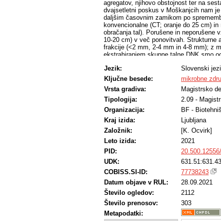
agregatov, njihovo obstojnost ter na ses
dvajsetletni poskus v Moškanjcih nam je
daljšim časovnim zamikom po spremembi 
konvencionalne (CT; oranje do 25 cm) in 
obračanja tal). Porušene in neporušene v
10-20 cm) v več ponovitvah. Strukturne a
frakcije (<2 mm, 2-4 mm in 4-8 mm); z m
ekstrahiranjem skupne talne DNK smo oce
agregatov ter s kvantifikacijo (qPCR) spl
Jezik:
Slovenski jez
genov določili velikost in sestavo mikrob
denitrifikacijskega gena nosZII. Rezultati
Ključne besede:
mikrobne zdr
agregatov med obravnavanji niso razlikov
Vrsta gradiva:
Magistrsko de
10 cm odražala v značilno večji obstojnos
številčnosti skupne združbe bakterij, arhej
Tipologija:
2.09 - Magist
skupinami agregatov posameznega obravna
Organizacija:
BF - Biotehni
med načinoma obdelave tal. Največja je bil
Kraj izida:
Ljubljana
celosten vpogled bi bilo smiselno spremlj
enkrat v času vegetacije.
Založnik:
[K. Ocvirk]
Leto izida:
2021
PID:
20.500.12556
UDK:
631.51:631.43
COBISS.SI-ID:
77738243
Datum objave v RUL:
28.09.2021
Število ogledov:
2112
Število prenosov:
303
Metapodatki: