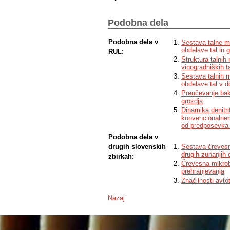
reflected in aggregate stability, microb
significantly higher in MT treatment than
the same treatment. Moreover, the ratio 
Podobna dela
abundant was the bacterial community fo
it would be useful to conduct at least on
Podobna dela v
Sestava talne m
obdelave tal in 
RUL:
Struktura talnih
vinogradniških t
Sestava talnih m
obdelave tal v 
Preučevanje bakt
grozdja
Dinamika denitri
konvencionalnem
od predposevka 
Podobna dela v
drugih slovenskih
Sestava črevesn
drugih zunanjih 
zbirkah:
Črevesna mikrobn
prehranjevanja
Značilnosti avto
Nazaj