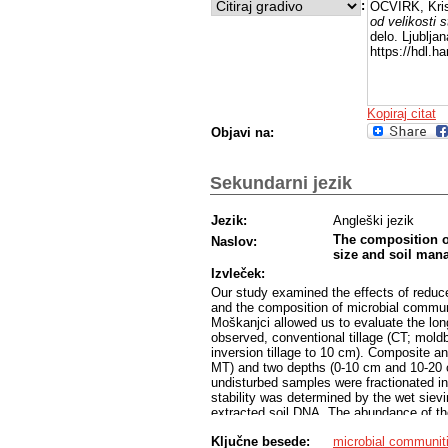
:
OCVIRK, Kris
od velikosti 
delo. Ljublja
https://hdl.
Kopiraj citat
Objavi na:
Sekundarni jezik
Jezik:
Angleški jezik
The composition of
Naslov:
size and soil ma
Izvleček:
Our study examined the effects of reduced 
and the composition of microbial communi
Moškanjci allowed us to evaluate the lon
observed, conventional tillage (CT; mold
inversion tillage to 10 cm). Composite a
MT) and two depths (0-10 cm and 10-20 c
undisturbed samples were fractionated 
stability was determined by the wet siev
extracted soil DNA. The abundance of th
the denitrifier nosZII gene were determ
Ključne besede:
microbial communit
not significantly different between treat