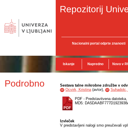
Repozitorij Unive
Nacionalni portal odprte znanosti
Iskanje
Napredno
Novo v R
Podrobno
Sestava talne mikrobne združbe v odvis
Ocvirk, Kristina
(
avtor
),
Suhadolc,
ID
ID
PDF - Predstavitvena datoteka
MD5: DA5DAABF777D1923938
Izvleček
V predstavljeni nalogi smo preučevali vpl