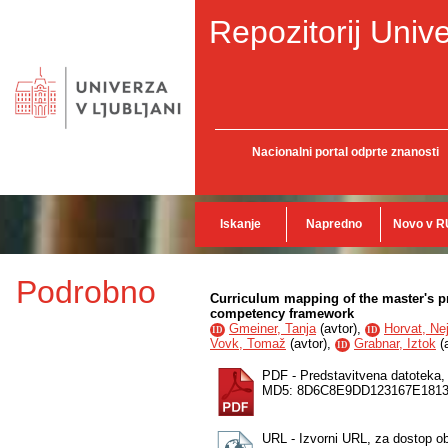
Repozitorij Unive
Nacionalni portal odprte znanosti
Iskanje
Napredno
Novo v R
Podrobno
Curriculum mapping of the master's 
competency framework
Gmeiner, Tanja
(
avtor
),
Horvat, Ne
ID
ID
Vovk, Tomaž
(
avtor
),
Grabnar, Iztok
(
ID
PDF - Predstavitvena datoteka
MD5: 8D6C8E9DD123167E181
URL - Izvorni URL, za dostop o