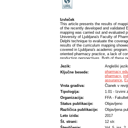
Izvleček
This article presents the results of map
of the recently developed and validat
mapping was carried out and evaluated p
University of Ljubljana's Faculty of Ph
Delphi technique to evaluate the coverag
results of the curriculum mapping showe
covered in Ljubljana's academic progra
oriented pharmacy practice, a lack of c
production perspectives. Both of these p
be) responsible for the entire process, 
Jezik:
Angleški jezik
pharmaceutical care in contact with patie
these pharmaceutical professions in comp
pharmacy edu
Ključne besede:
of differences in scoring arise from diff
pharmacy
,
in
hospital, industrial, etc.). Nevertheless
assurance
,
E
very useful for evaluating and recognizin
Vrsta gradiva:
Članek v revij
competences of the framework should addr
Tipologija:
1.01 - Izvirni
balanced way.
Organizacija:
FFA - Fakulte
Status publikacije:
Objavljeno
Različica publikacije:
Objavljena pub
Leto izida:
2017
Št. strani:
12 str.
Številčenje:
Vol. 5, iss. 2,