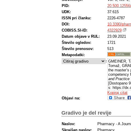
PID:
20.500.12556
UDK:
37:615
ISSN pri članku:
2226-4787
DOI:
10.3390/pha
COBISS.SI-ID:
4322929
Datum objave v RUL:
23.09.2021
Število ogledov:
1721
Število prenosov:
513
Metapodatki:
:
GMEINER, Ta
Tomaž, GRABN
the master’s
competency 
and Practice
[Dostopano 9
s: https://d
Kopiraj citat
Objavi na:
Gradivo je del revije
Naslov:
Pharmacy - A Journ
Skrajšan naslov:
Pharmacy