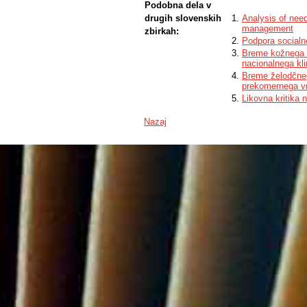
Podobna dela v
drugih slovenskih
Analysis of nee
management
zbirkah:
Podpora socialne
Breme kožnega m
nacionalnega kl
Breme želodčnega
prekomernega vn
Likovna kritika
Nazaj