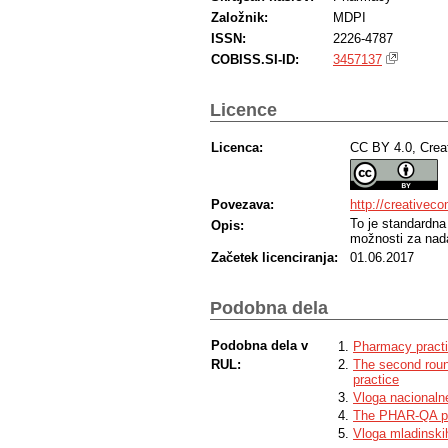
Založnik:
MDPI
ISSN:
2226-4787
COBISS.SI-ID:
3457137
Licence
Licenca:
CC BY 4.0, Crea
Povezava:
http://creativec
To je standardna
Opis:
možnosti za nada
Začetek licenciranja:
01.06.2017
Podobna dela
Podobna dela v
Pharmacy practi
RUL:
The second rou
practice
Vloga nacionaln
The PHAR-QA pr
Vloga mladinskih