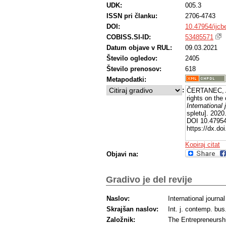
UDK:
005.3
ISSN pri članku:
2706-4743
DOI:
10.47954/ijcb
COBISS.SI-ID:
53485571
Datum objave v RUL:
09.03.2021
Število ogledov:
2405
Število prenosov:
618
Metapodatki:
:
ČERTANEC, An
rights on the
International
spletu]. 2020
DOI 10.47954/
https://dx.do
Kopiraj citat
Objavi na:
Gradivo je del revije
Naslov:
International journ
Skrajšan naslov:
Int. j. contemp. bus
Založnik:
The Entrepreneursh