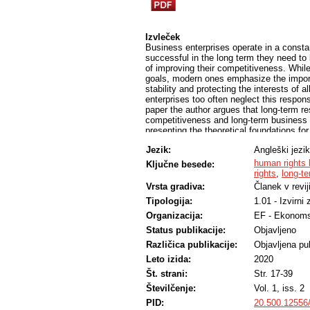
Izvleček
Business enterprises operate in a consta
successful in the long term they need to
of improving their competitiveness. Whil
goals, modern ones emphasize the import
stability and protecting the interests of 
enterprises too often neglect this respons
paper the author argues that long-term r
competitiveness and long-term business st
presenting the theoretical foundations fo
rights and competitiveness and long-term b
Jezik:
Angleški jezik
own empirical study.
human rights 
Ključne besede:
rights
,
long-te
Vrsta gradiva:
Članek v revij
Tipologija:
1.01 - Izvirni
Organizacija:
EF - Ekonoms
Status publikacije:
Objavljeno
Različica publikacije:
Objavljena pub
Leto izida:
2020
Št. strani:
Str. 17-39
Številčenje:
Vol. 1, iss. 2
PID:
20.500.12556