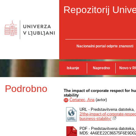
Repozitorij Unive
Nacionalni portal odprte znanosti
Iskanje
Napredno
Novo v R
Podrobno
The impact of corporate respect for h
stability
Čertanec, Ana
(
avtor
)
ID
URL - Predstavitvena datoteka,
2/the-impact-of-corporate-respe
business-stability/
PDF - Predstavitvena datoteka
MD5: 4A6EE22C86575F6E9D0