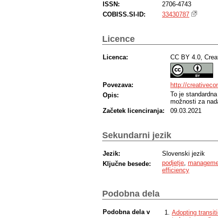
ISSN:
2706-4743
COBISS.SI-ID:
33430787
Licence
Licenca:
CC BY 4.0, Crea
Povezava:
http://creativec
To je standardna
Opis:
možnosti za nada
Začetek licenciranja:
09.03.2021
Sekundarni jezik
Jezik:
Slovenski jezik
podjetje
,
manageme
Ključne besede:
efficiency
Podobna dela
Podobna dela v
Adopting transit