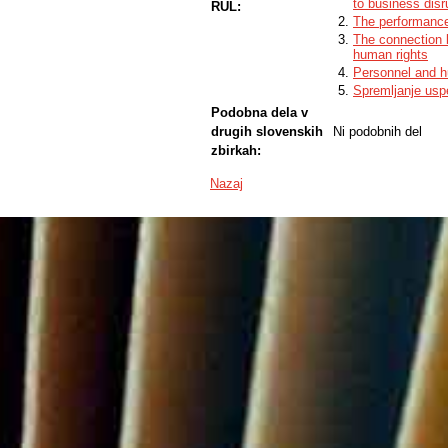
to business disr
RUL:
The performance 
The connection b
human rights
Personnel and h
Spremljanje usp
Podobna dela v
drugih slovenskih
Ni podobnih del
zbirkah:
Nazaj