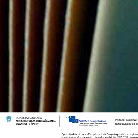
Operacijo delno financira Evropska unija iz Evropskega sklada za regional
krepitve regionalnih razvojnih potencialov za obdobje 2007-2013, razvojne