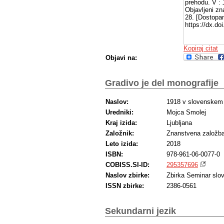
prehodu. V :
Objavljeni zn
28. [Dostopan
https://dx.d
Kopiraj citat
Objavi na:
Gradivo je del monografije
Naslov:
1918 v slovenskem je
Uredniki:
Mojca Smolej
Kraj izida:
Ljubljana
Založnik:
Znanstvena založba 
Leto izida:
2018
ISBN:
978-961-06-0077-0
COBISS.SI-ID:
295357696
Naslov zbirke:
Zbirka Seminar slove
ISSN zbirke:
2386-0561
Sekundarni jezik