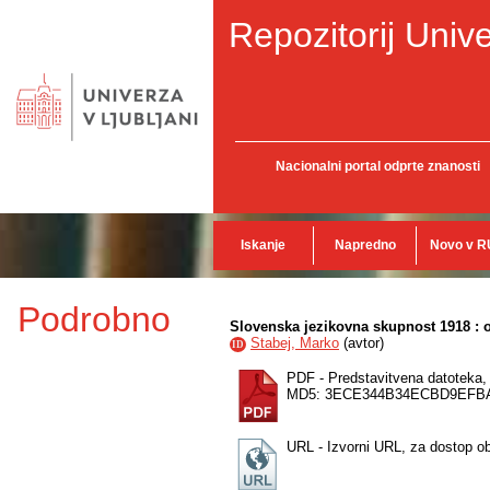
Repozitorij Unive
Nacionalni portal odprte znanosti
Iskanje
Napredno
Novo v R
Podrobno
Slovenska jezikovna skupnost 1918 : 
Stabej, Marko
(
avtor
)
ID
PDF - Predstavitvena datoteka
MD5: 3ECE344B34ECBD9EFBA
URL - Izvorni URL, za dostop o