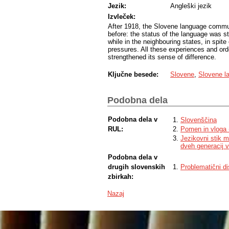
Jezik:
Angleški jezik
Izvleček:
After 1918, the Slovene language commun
before: the status of the language was 
while in the neighbouring states, in spite
pressures. All these experiences and ord
strengthened its sense of difference.
Ključne besede:
Slovene
,
Slovene l
Podobna dela
Podobna dela v
Slovenščina
RUL:
Pomen in vloga 
Jezikovni stik me
dveh generacij v
Podobna dela v
drugih slovenskih
Problematični d
zbirkah:
Nazaj