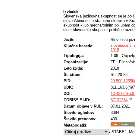
Izvleček
Slovenska jezikovna skupnost se je po l. 
slovenščina se je statusno okrepila v Kra
skupnost kljub mednarodnim obljubam doži
sicer slovensko skupnost politično razdelil
Jezik:
Slovenski jez
slovenščina
,
Ključne besede:
1918
Tipologija:
1.08 - Objavl
Organizacija:
FF - Filozofsk
Leto izida:
2018
Št. strani:
Str. 20-28
PID:
20.500.12556
UDK:
811.163.6(497
DOI:
10.4312/SSJL
COBISS.SI-ID:
67131234
Datum objave v RUL:
07.01.2021
Število ogledov:
8384
Število prenosov:
400
Metapodatki:
:
STABEJ, Mark