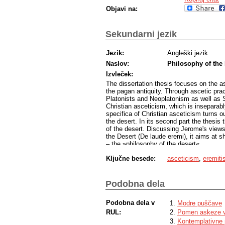
Objavi na:
Sekundarni jezik
Jezik:
Angleški jezik
Naslov:
Philosophy of the 
Izvleček:
The dissertation thesis focuses on the a
the pagan antiquity. Through ascetic pra
Platonists and Neoplatonism as well as S
Christian asceticism, which is inseparabl
specifica of Christian asceticism turns ou
the desert. In its second part the thesis 
of the desert. Discussing Jerome's views
the Desert (De laude eremi), it aims at s
– the »philosophy of the desert«.
Ključne besede:
asceticism
,
eremit
Podobna dela
Podobna dela v
Modre puščave
RUL:
Pomen askeze v 
Kontemplativne 