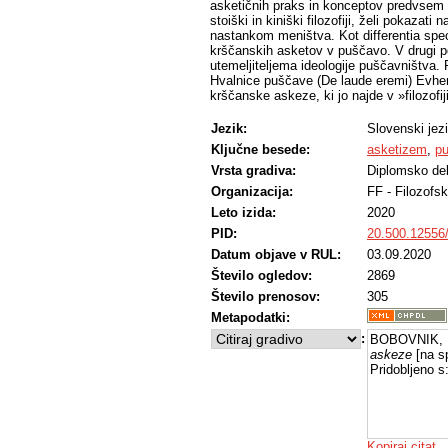
asketičnih praks in konceptov predvsem p
stoiški in kiniški filozofiji, želi pokaza
nastankom meništva. Kot differentia spe
krščanskih asketov v puščavo. V drugi p
utemeljiteljema ideologije puščavništva.
Hvalnice puščave (De laude eremi) Evhe
krščanske askeze, ki jo najde v »filozofi
Jezik:
Slovenski jez
Ključne besede:
asketizem
,
pu
Vrsta gradiva:
Diplomsko de
Organizacija:
FF - Filozofsk
Leto izida:
2020
PID:
20.500.12556
Datum objave v RUL:
03.09.2020
Število ogledov:
2869
Število prenosov:
305
Metapodatki:
:
BOBOVNIK, 
askeze
[na sp
Pridobljeno s
Kopiraj citat