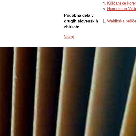
Krščanske kore
Hieronim in Vikt
Podobna dela v
drugih slovenskih
Wahibska pešče
zbirkah:
Nazaj