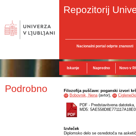
Repozitorij Unive
Nacionalni portal odprte znanosti
Iskanje
Napredno
Novo v R
Podrobno
Filozofija puščave: poganski izvori k
Bobovnik, Nena
(
avtor
),
Ciglenečk
ID
ID
PDF - Predstavitvena datoteka
MD5: 5AE558D8E771117A18E
Izvleček
Diplomsko delo se osredotoča na asketičn