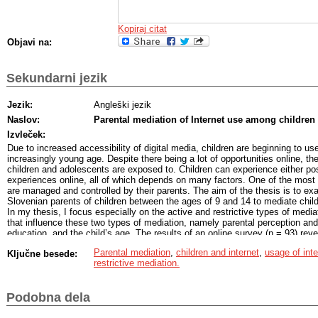
Kopiraj citat
Objavi na:
Sekundarni jezik
Jezik:
Angleški jezik
Naslov:
Parental mediation of Internet use among children
Izvleček:
Due to increased accessibility of digital media, children are beginning to use
increasingly young age. Despite there being a lot of opportunities online, ther
children and adolescents are exposed to. Children can experience either pos
experiences online, all of which depends on many factors. One of the most 
are managed and controlled by their parents. The aim of the thesis is to 
Slovenian parents of children between the ages of 9 and 14 to mediate child
In my thesis, I focus especially on the active and restrictive types of media
that influence these two types of mediation, namely parental perception and 
education, and the child’s age. The results of an online survey (n = 93) revea
and the parent’s usage of the internet influence both types of parental media
Parental mediation
,
children and internet
,
usage of inte
Ključne besede:
towards the internet do not significantly influence the mediation. The result
restrictive mediation.
the types of mediation and parental education. Slovenian parents are some
restrictive form of mediation. The results of the thesis demonstrate that the
of these types of mediations among Slovenian parents, and it further provid
Podobna dela
starting point for further research.