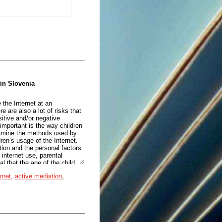
 in Slovenia
 the Internet at an
e are also a lot of risks that
itive and/or negative
important is the way children
examine the methods used by
ren’s usage of the Internet.
tion and the personal factors
internet use, parental
l that the age of the child
tion, while parental attitudes
rnet
,
active mediation
,
s also reveal a link between
what more inclined to use a
re is a threshold of the usage
es us with an excellent