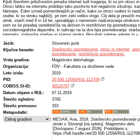
Kljub številnim priložnostim prinaša internet tudi tveganja, ki so jim otroci in
Otroci lahko na internetu pridobijo tako pozitivno kot negativno izkušnjo, ka
faktorjev. Eden izmed pomembnejših je način, kako so otroci vodeni in nadz
osebe, ki so otroku najbližji, pri tem zelo veliko vlogo. Cilj dela je preučiti m
otrok, starih med 9 in 14 let, uporabljajo z namenom nadzorovanja otrokove 
sem se še posebej osredotočila na aktiven in restriktiven tip posredovanja 
sociodemografske dejavnike, ki vplivajo na ta dva tipa posredovanja: star
interneta, izobrazba staršev in starost otroka. Rezultati spletne ankete (n = 9
otroka in pogostost uporabe interneta pri starših vplivata na stopnjo obeh o
Jezik:
Slovenski jezik
posredovanja, medtem ko starševska stališča nimajo bistvenega vpliva na 
tako so rezultati razkrili povezavo med obliko posredovanja in izobrazbo sta
Starševsko posredovanje
,
otroci in internet
,
upor
Ključne besede:
nekoliko bolj nagnjeni k uporabi restriktivne oblike posredovanja. Rezultati 
posredovanje
,
restriktivno posredovanje.
površinsko stanje uporabe tipov posredovanja slovenskih staršev in nam pon
Vrsta gradiva:
Magistrsko delo/naloga
nadaljnje raziskave.
Organizacija:
FDV - Fakulteta za družbene vede
Leto izida:
2019
PID:
20.500.12556/RUL-112708
COBISS.SI-ID:
36520797
Datum objave v RUL:
07.11.2019
Število ogledov:
3765
Število prenosov:
333
Metapodatki:
:
MESAR, Ana, 2019,
Starševsko posredovanje pr
otroki v Sloveniji
[na spletu]. Magistrsko delo.
[Dostopano 7 avgust 2026]. Pridobljeno s:
https://hdl.handle.net/20.500.12556/RUL-112708