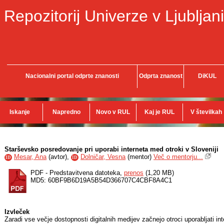
Repozitorij Univerze v Ljubljani
Nacionalni portal odprte znanosti
Odprta znanost
DiKUL
Iskanje
Napredno
Novo v RUL
Kaj je RUL
V številkah
Starševsko posredovanje pri uporabi interneta med otroki v Sloveniji
Mesar, Ana
(
avtor
),
Dolničar, Vesna
(
mentor
)
Več o mentorju...
ID
ID
PDF - Predstavitvena datoteka,
prenos
(1,20 MB)
MD5: 60BF9B6D19A5B54D366707C4CBF8A4C1
Izvleček
Zaradi vse večje dostopnosti digitalnih medijev začnejo otroci uporabljati int