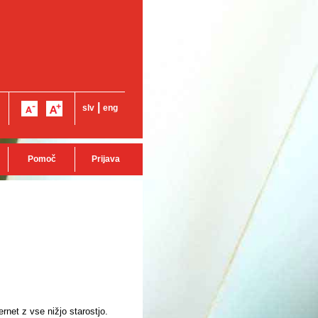
|
slv
eng
Pomoč
Prijava
ernet z vse nižjo starostjo.