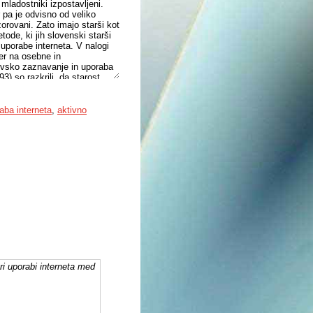
 mladostniki izpostavljeni.
r pa je odvisno od veliko
orovani. Zato imajo starši kot
etode, ki jih slovenski starši
uporabe interneta. V nalogi
ter na osebne in
ševsko zaznavanje in uporaba
3) so razkrili, da starost
blik starševskega
obliko posredovanja. Prav
ršev. So pa slovenski starši
aba interneta
,
aktivno
naloge so nam prikazali
udili odlično izhodišče za
i uporabi interneta med