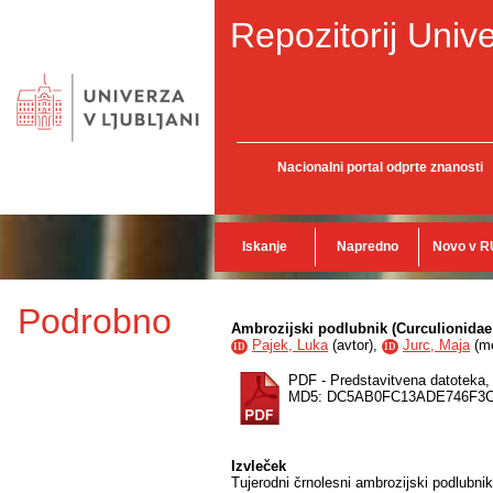
Repozitorij Unive
Nacionalni portal odprte znanosti
Iskanje
Napredno
Novo v R
Podrobno
Ambrozijski podlubnik (Curculionidae
Pajek, Luka
(
avtor
),
Jurc, Maja
(
m
ID
ID
PDF - Predstavitvena datoteka
MD5: DC5AB0FC13ADE746F3C
Izvleček
Tujerodni črnolesni ambrozijski podlubnik