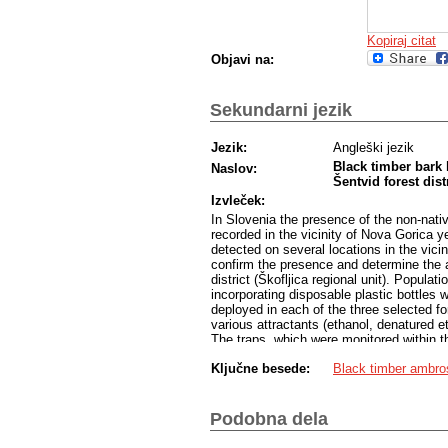
Kopiraj citat
Objavi na:
Sekundarni jezik
Jezik:
Angleški jezik
Black timber bark
Naslov:
Šentvid forest dist
Izvleček:
In Slovenia the presence of the non-nati
recorded in the vicinity of Nova Gorica 
detected on several locations in the vici
confirm the presence and determine the a
district (Škofljica regional unit). Popul
incorporating disposable plastic bottles 
deployed in each of the three selected f
various attractants (ethanol, denatured e
The traps, which were monitored within t
June 2017, were emptied on a weekly bas
Ključne besede:
Black timber ambros
Laboratory for Forest Protection at the
analysis confirmed the presence of the no
11,460 X. germanus individuals were coll
(Coleoptera) specimens, or 95,30 % of al
Podobna dela
were established in the attractiveness r
collected X. germanus specimens undoub