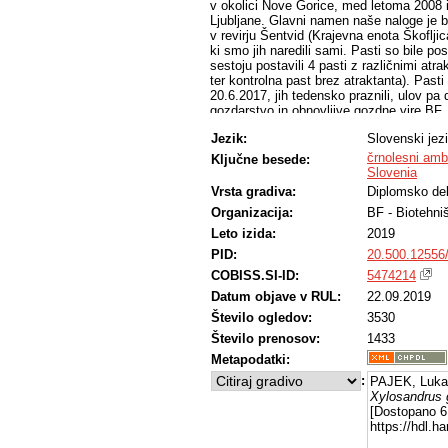
v okolici Nove Gorice, med letoma 2008 in
Ljubljane. Glavni namen naše naloge je bil
v revirju Šentvid (Krajevna enota Škoflji
ki smo jih naredili sami. Pasti so bile po
sestoju postavili 4 pasti z različnimi atr
ter kontrolna past brez atraktanta). Pas
20.6.2017, jih tedensko praznili, ulov pa
gozdarstvo in obnovljive gozdne vire BF.
Škofljica). Ujeli smo 11.460 osebkov vrs
Jezik:
Slovenski jez
% celotnega ulova hroščev oziroma 95,30 
večjih razlik v učinkovitosti privabljanja
črnolesni amb
Ključne besede:
ujetih osebkov X. germanus pa lahko trdi
Slovenia
primerno orodje za izvajanje monitoringa 
Vrsta gradiva:
Diplomsko de
Organizacija:
BF - Biotehni
Leto izida:
2019
PID:
20.500.12556
COBISS.SI-ID:
5474214
Datum objave v RUL:
22.09.2019
Število ogledov:
3530
Število prenosov:
1433
Metapodatki:
:
PAJEK, Luka
Xylosandrus 
[Dostopano 6 
https://hdl.