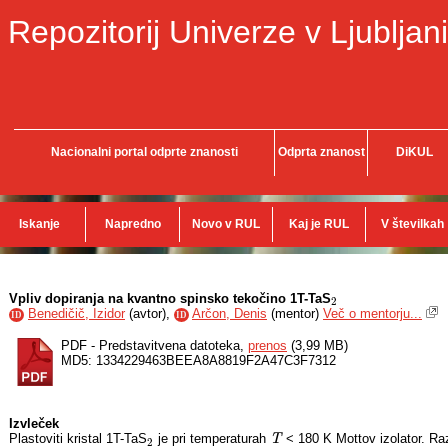
Repozitorij Univerze v Ljubljani
Nacionalni portal odprte znanosti
Odprta znanost
DiKUL
Iskanje
Napredno
Novo v RUL
Kaj je RUL
V številkah
Vpliv dopiranja na kvantno spinsko tekočino 1T-TaS
2
2
Benedičič, Izidor
(
avtor
),
Arčon, Denis
(
mentor
)
Več o mentorju...
ID
ID
PDF - Predstavitvena datoteka,
prenos
(3,99 MB)
MD5: 1334229463BEEA8A8819F2A47C3F7312
Izvleček
Plastoviti kristal 1T-TaS
je pri temperaturah
T
< 180 K Mottov izolator. Ra
2
T
2