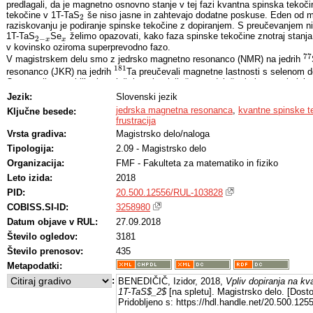
predlagali, da je magnetno osnovno stanje v tej fazi kvantna spinska tekoč
tekočine v 1T-TaS
še niso jasne in zahtevajo dodatne poskuse. Eden od m
2
2
raziskovanju je podiranje spinske tekočine z dopiranjem. S preučevanjem ni
1T-TaS
Se
želimo opazovati, kako faza spinske tekočine znotraj stanja
2
−
x
x
2
−
x
x
v kovinsko oziroma superprevodno fazo.
77
V magistrskem delu smo z jedrsko magnetno resonanco (NMR) na jedrih
77
181
resonanco (JKR) na jedrih
Ta preučevali magnetne lastnosti s selenom 
181
Opazovali smo obliko in položaj spektralnih črt, za določanje lastnosti nizk
(spinonov) pa smo pomerili temperaturno odvisnost spinsko-mrežnega relak
Jezik:
Slovenski jezik
181
JKR spektri
Ta v nizko dopiranem vzorcu 1T-TaS
Se
so v primerj
181
1.94
0.06
1.94
0.06
jedrska magnetna resonanca
,
kvantne spinske t
Ključne besede:
znatno razširjeni, kar kaže na povečanje lokalnega nereda zaradi vnašanja
frustracija
nečistoč. Temperaturna odvisnost spinsko-mrežnega relaksacijskega časa je
Vrsta gradiva:
Magistrsko delo/naloga
2.7
1
/
∝
še vedno potenčna, in sicer
na temperaturnem intervalu 10 
1
/
T
T
1
∝
T
2.7
T
1
Tipologija:
2.09 - Magistrsko delo
spinonsko disperzijsko relacijo, ki je v neki točki Brillouinove cone linearna 
1
/
1
/
∝
≈
0.6
η
< 10 K se temperaturna odvisnost
spremeni v
,
1
/
T
T
1
1
/
T
T
1
∝
T
η
T
η
η
≈
0.6
Organizacija:
FMF - Fakulteta za matematiko in fiziko
1
1
spinonska disperzija tudi kvadratičen pas, značilen za spinone s Fermijevo
Leto izida:
2018
meritvami na nedopiranem vzorcu nakazuje, da je disperzija v 1T-TaS
podo
2
2
PID:
20.500.12556/RUL-103828
linearnem delu spektra odpre energijska špranja reda velikosti 1 meV. Vzro
trenutno še ni jasen, verjetno pa odraža zamrzovanje nabojnih ali strukturni
COBISS.SI-ID:
3258980
Po drugi strani močno dopirani vzorec 1T-TaSSe v preiskovanem temperat
Datum objave v RUL:
27.09.2018
izolator, temveč kovina. Temperaturna odvisnost spinsko-mrežnega relaksa
primeru približno linearna, kot pričakujemo v normalnem kovinskem stanju. 
Število ogledov:
3181
ojačitve, ki meri vpliv spinskih korelacij v kovinah, znatno odstopa od vred
Število prenosov:
435
kovinski fazi antiferomagnetne korelacije še vedno zelo pomembne.
Metapodatki:
V svojem magistrskem delu sem torej pokazal, kako se spinonska disperzijs
dopiranjem v modelnem sistemu 1T-TaS
.
2
:
2
BENEDIČIČ, Izidor, 2018,
Vpliv dopiranja na kv
1T-TaS$_2$
[na spletu]. Magistrsko delo. [Dost
Pridobljeno s: https://hdl.handle.net/20.500.12