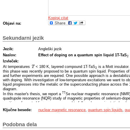
Kopiraj citat
Objavi na:
Sekundarni jezik
Jezik:
Angleški jezik
Naslov:
Effect of doping on a quantum spin liquid 1T-TaS
2
2
Izvleček:
At temperatures
T
< 180 K, layered compound 1T-TaS
is a Mott insulator
T
2
2
this phase was recently proposed to be a quantum spin liquid. Properties of 
and further experiments are required. One possible approach is a destabiliza
with doping. With investigation of low-temperature excitations we want to 
liquid progresses into the metalic or the superconducting phase across the
diagram.
77
In this master's thesis, we report a
Se nuclear magnetic resonance (NMR
77
quadrupole resonance (NQR) study of magnetic properties of selenium-dop
positions of spectral lines were measured to follow changes in static local m
Ključne besede:
nuclear magnetic resonance
,
quantum spin liquids
,
qua
181
Ta NQR spectra for the lightly doped 1T-TaS
Se
sample exhibit sig
181
1.94
0.06
1.94
0.06
comparison to pristine samples, indicating Se doping-induced increase of lo
2.
1
/
∝
dependence of spin-lattice relaxation rate follows a power law.
1
/
T
T
1
∝
T
2.7
T
1
Podobna dela
range 10 K <
T
< 160 K and indicates a linear gapless spinon dispersion rel
T