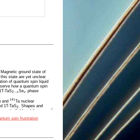
. Magnetic ground state of
this state are yet unclear
tion of quantum spin liquid
observe how a quantum spin
 1T-TaS
Se
phase
2
−
x
x
2
−
x
x
181
) and
Ta nuclear
181
ed 1T-TaS
. Shapes and
2
2
agnetic fields, while
ntum spin frustration
nificant line broadening in
cal disorder. Temperature
7
over the broad temperature
ation at some point of the