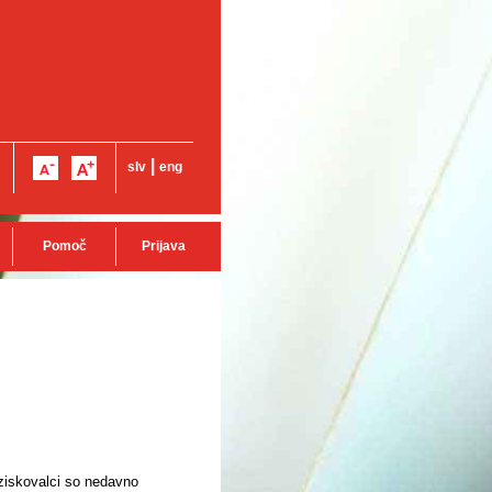
|
slv
eng
Pomoč
Prijava
ziskovalci so nedavno