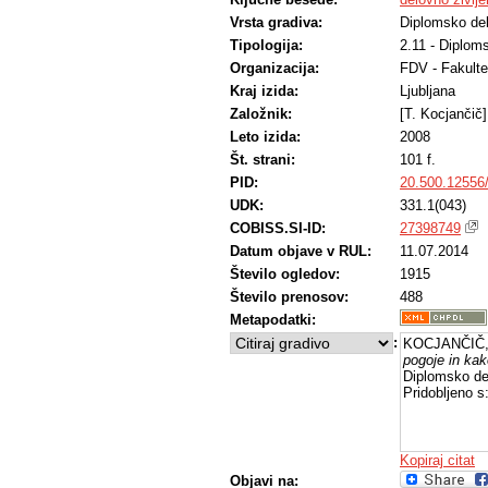
Vrsta gradiva:
Diplomsko de
Tipologija:
2.11 - Diplom
Organizacija:
FDV - Fakulte
Kraj izida:
Ljubljana
Založnik:
[T. Kocjančič]
Leto izida:
2008
Št. strani:
101 f.
PID:
20.500.12556
UDK:
331.1(043)
COBISS.SI-ID:
27398749
Datum objave v RUL:
11.07.2014
Število ogledov:
1915
Število prenosov:
488
Metapodatki:
:
KOCJANČIČ, 
pogoje in kak
Diplomsko del
Pridobljeno s
Kopiraj citat
Objavi na: