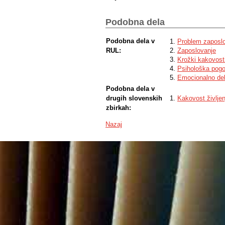
Podobna dela
Podobna dela v
Problem zaposlo
RUL:
Zaposlovanje
Krožki kakovost
Psihološka pog
Emocionalno de
Podobna dela v
drugih slovenskih
Kakovost življe
zbirkah:
Nazaj