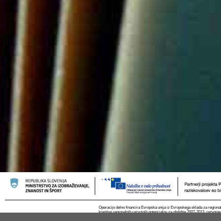
Operacijo delno financira Evropska unija iz Evropskega sklada za regional
krepitve regionalnih razvojnih potencialov za obdobje 2007-2013, razvojne