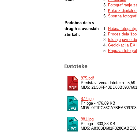
Fotografiranje za
Kako z digitalno
Športna fotograf
Podobna dela v
drugih slovenskih
Nočna fotografij
Proces dela špo
zbirkah:
Iskanje javno do
Geolokacija EXI
Priprava fotogra
Datoteke
875.pdf
Predstavitvena datoteka - 5,59
MD5: 21C8FF48BD63B393760
877.jpg
Priloga - 476,89 KB
MD5: 0F1FC86CA7BEA399708
881.jpg
Priloga - 303,88 KB
MD5: A838BD681F328CABE36