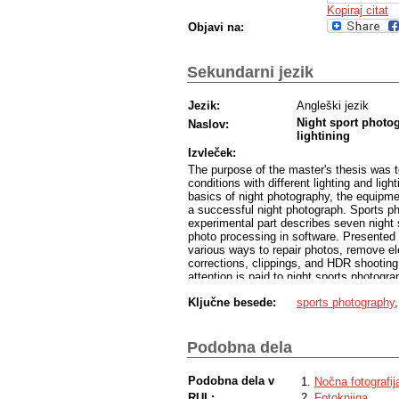
Kopiraj citat
Objavi na:
Sekundarni jezik
Jezik:
Angleški jezik
Night sport photog
Naslov:
lightining
Izvleček:
The purpose of the master's thesis was to
conditions with different lighting and lig
basics of night photography, the equipme
a successful night photograph. Sports p
experimental part describes seven night
photo processing in software. Presented 
various ways to repair photos, remove ele
corrections, clippings, and HDR shootin
attention is paid to night sports photogr
forest, on a lawn beside the city, on sno
Ključne besede:
sports photography
photographed in different light conditions,
sky, and in pure darkness. Depending on t
results are described, the compositional
shooting.
Podobna dela
Podobna dela v
Nočna fotografij
RUL:
Fotoknjiga