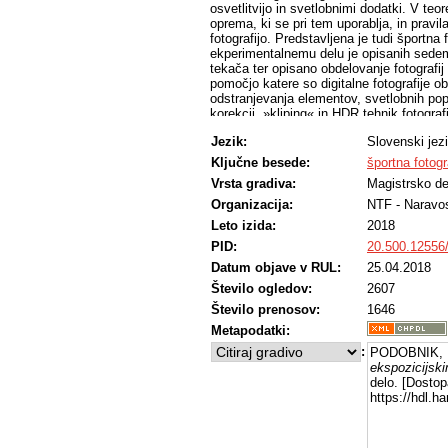
osvetlitvijo in svetlobnimi dodatki. V te
oprema, ki se pri tem uporablja, in pravi
fotografijo. Predstavljena je tudi športna 
ekperimentalnemu delu je opisanih sedem 
tekača ter opisano obdelovanje fotografi
pomočjo katere so digitalne fotografije obd
odstranjevanja elementov, svetlobnih pop
korekcij, »kliping« in HDR tehnik fotografi
namenjeno nočni športni fotografiji. Športn
Jezik:
Slovenski jez
mestu, na snežni površini in v gorah. Pole
oblačnosti, pri polni luni, v meglici, pri
Ključne besede:
športna fotogr
osvetlitve bliskavic in barvne svetlobe. 
Vrsta gradiva:
Magistrsko de
težave, ki so nastale tekom fotografiranj
Organizacija:
NTF - Naravos
Leto izida:
2018
PID:
20.500.12556
Datum objave v RUL:
25.04.2018
Število ogledov:
2607
Število prenosov:
1646
Metapodatki:
:
PODOBNIK, P
ekspozicijski
delo. [Dostop
https://hdl.