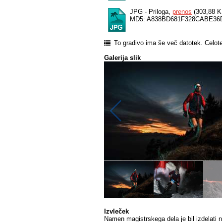
JPG - Priloga,
prenos
(303,88 K
MD5: A838BD681F328CABE36
To gradivo ima še več datotek. Celot
Galerija slik
Izvleček
Namen magistrskega dela je bil izdelati no