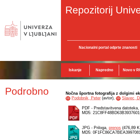
Repozitorij Unive
Nacionalni portal odprte znanosti
Iskanje
Napredno
Novo v R
Podrobno
Nočna športna fotografija z dolgimi e
Podobnik, Peter
(
avtor
),
Slavec, D
ID
ID
PDF - Predstavitvena datoteka
MD5: 21C8FF48BD63B393760
JPG - Priloga,
prenos
(476,89 K
MD5: 0F1FC86CA7BEA399708