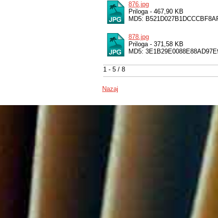
876.jpg
Priloga - 467,90 KB
MD5: B521D027B1DCCCBF8A
878.jpg
Priloga - 371,58 KB
MD5: 3E1B29E0088E88AD97E
1 - 5 / 8
Nazaj